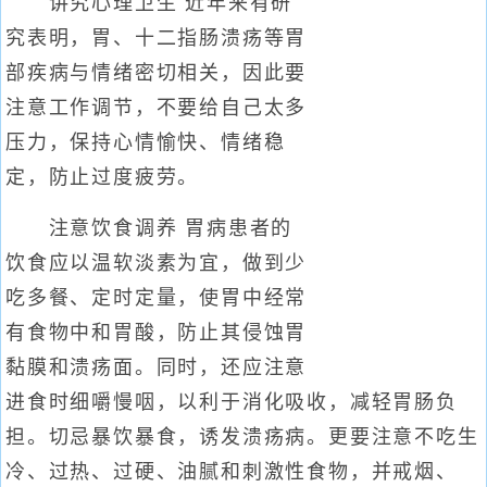
讲究心理卫生 近年来有研
究表明，胃、十二指肠溃疡等胃
部疾病与情绪密切相关，因此要
注意工作调节，不要给自己太多
压力，保持心情愉快、情绪稳
定，防止过度疲劳。
注意饮食调养 胃病患者的
饮食应以温软淡素为宜，做到少
吃多餐、定时定量，使胃中经常
有食物中和胃酸，防止其侵蚀胃
黏膜和溃疡面。同时，还应注意
进食时细嚼慢咽，以利于消化吸收，减轻胃肠负
担。切忌暴饮暴食，诱发溃疡病。更要注意不吃生
冷、过热、过硬、油腻和刺激性食物，并戒烟、