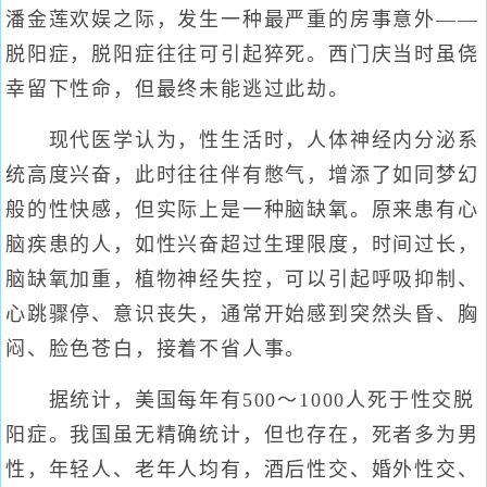
潘金莲欢娱之际，发生一种最严重的房事意外——
脱阳症，脱阳症往往可引起猝死。西门庆当时虽侥
幸留下性命，但最终未能逃过此劫。
现代医学认为，性生活时，人体神经内分泌系
统高度兴奋，此时往往伴有憋气，增添了如同梦幻
般的性快感，但实际上是一种脑缺氧。原来患有心
脑疾患的人，如性兴奋超过生理限度，时间过长，
脑缺氧加重，植物神经失控，可以引起呼吸抑制、
心跳骤停、意识丧失，通常开始感到突然头昏、胸
闷、脸色苍白，接着不省人事。
据统计，美国每年有500～1000人死于性交脱
阳症。我国虽无精确统计，但也存在，死者多为男
性，年轻人、老年人均有，酒后性交、婚外性交、