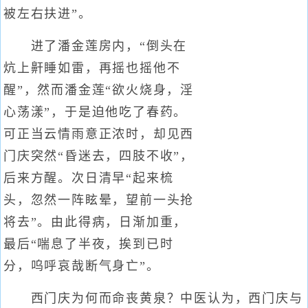
被左右扶进”。
进了潘金莲房内，“倒头在
炕上鼾睡如雷，再摇也摇他不
醒”，然而潘金莲“欲火烧身，淫
心荡漾”，于是迫他吃了春药。
可正当云情雨意正浓时，却见西
门庆突然“昏迷去，四肢不收”，
后来方醒。次日清早“起来梳
头，忽然一阵眩晕，望前一头抢
将去”。由此得病，日渐加重，
最后“喘息了半夜，挨到已时
分，呜呼哀哉断气身亡”。
西门庆为何而命丧黄泉？中医认为，西门庆与