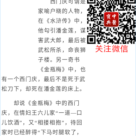
西门庆可谓是
家喻户晓的人物，
在《水浒传》中，
他勾引潘金莲，谋
害武大郎，最后被
武松所杀，命丧狮
子楼。另一奇书
《金瓶梅》中，也
有一个西门庆，最后不是死于武
松刀下，却死在潘金莲的床上。
却说《金瓶梅》中的西门
庆，在情妇王六儿家“一道—口
儿饮酒”，又“相搂相抱”，待回
家时已经醉得“下马时腿软了，