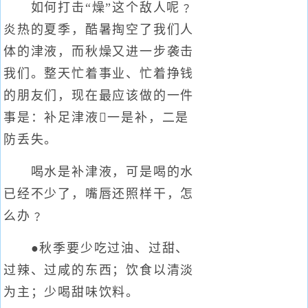
如何打击“燥”这个敌人呢﹖
炎热的夏季，酷暑掏空了我们人
体的津液，而秋燥又进一步袭击
我们。整天忙着事业、忙着挣钱
的朋友们，现在最应该做的一件
事是：补足津液一是补，二是
防丢失。
喝水是补津液，可是喝的水
已经不少了，嘴唇还照样干，怎
么办﹖
●秋季要少吃过油、过甜、
过辣、过咸的东西；饮食以清淡
为主；少喝甜味饮料。