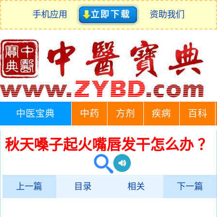
手机应用
立即下载
资助我们
中医宝典
中药
方剂
疾病
百科
秋天嗓子起火嘴唇发干怎么办 ？
上一篇
目录
相关
下一篇