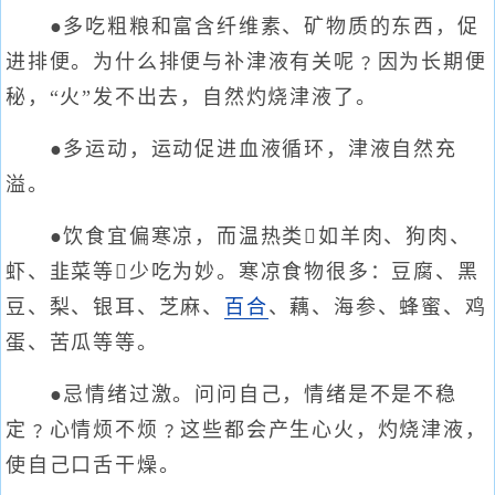
●多吃粗粮和富含纤维素、矿物质的东西，促
进排便。为什么排便与补津液有关呢﹖因为长期便
秘，“火”发不出去，自然灼烧津液了。
●多运动，运动促进血液循环，津液自然充
溢。
●饮食宜偏寒凉，而温热类如羊肉、狗肉、
虾、韭菜等少吃为妙。寒凉食物很多：豆腐、黑
豆、梨、银耳、芝麻、
百合
、藕、海参、蜂蜜、鸡
蛋、苦瓜等等。
●忌情绪过激。问问自己，情绪是不是不稳
定﹖心情烦不烦﹖这些都会产生心火，灼烧津液，
使自己口舌干燥。