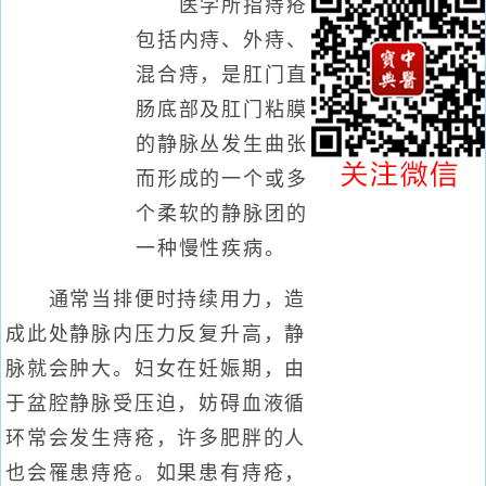
医学所指痔疮
包括内痔、外痔、
混合痔，是肛门直
肠底部及肛门粘膜
的静脉丛发生曲张
而形成的一个或多
个柔软的静脉团的
一种慢性疾病。
通常当排便时持续用力，造
成此处静脉内压力反复升高，静
脉就会肿大。妇女在妊娠期，由
于盆腔静脉受压迫，妨碍血液循
环常会发生痔疮，许多肥胖的人
也会罹患痔疮。如果患有痔疮，