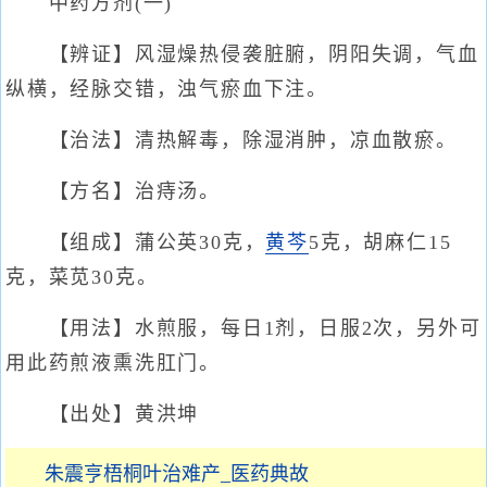
中药方剂(一)
【辨证】风湿燥热侵袭脏腑，阴阳失调，气血
纵横，经脉交错，浊气瘀血下注。
【治法】清热解毒，除湿消肿，凉血散瘀。
【方名】治痔汤。
【组成】蒲公英30克，
黄芩
5克，胡麻仁15
克，菜苋30克。
【用法】水煎服，每日1剂，日服2次，另外可
用此药煎液熏洗肛门。
【出处】黄洪坤
朱震亨梧桐叶治难产_医药典故