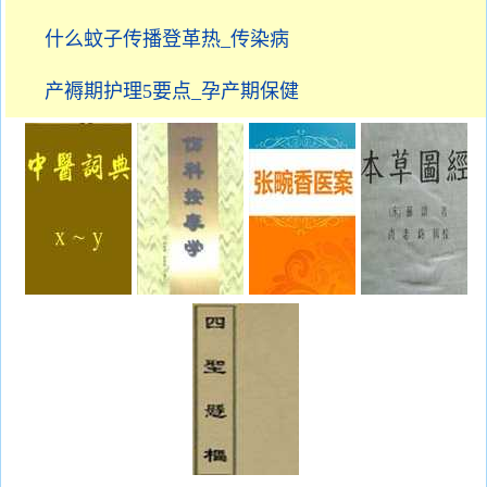
什么蚊子传播登革热_传染病
产褥期护理5要点_孕产期保健