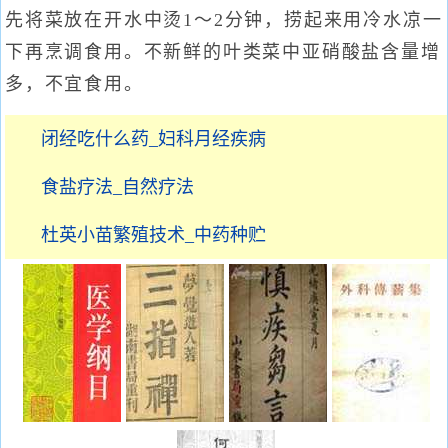
先将菜放在开水中烫1～2分钟，捞起来用冷水凉一
下再烹调食用。不新鲜的叶类菜中亚硝酸盐含量增
多，不宜食用。
闭经吃什么药_妇科月经疾病
食盐疗法_自然疗法
杜英小苗繁殖技术_中药种贮