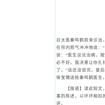
召太医秦鸣鹤前来诊治
在帘内怒气冲冲地说：
说：“医生议论治病，
必不好。我决意让你扎针
了。”话还没说完，皇
珠宝赠送给秦鸣鹤医生
【按语】读此短文，可
事的陈述，以环环相扣
评。