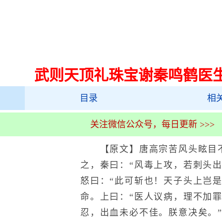
武则天顶礼珠宝谢秦鸣鹤医
目录
相
关注微信公众号，每日更新 >>>
【原文】唐高宗苦风头眩目不
之，秦曰：“风毒上攻，若刺头出
怒曰：“此可斩也！天子头上岂是
命。上曰：“医人议病，理不加
忍，出血未必不佳。朕意决矣。”