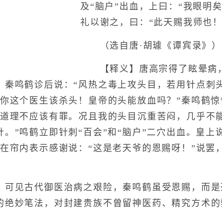
及“脑户”出血，上曰：“我眼明
礼以谢之，曰：“此天赐我师也！
（选自唐·胡璩《谭宾录》）
【释义】唐高宗得了眩晕病，
，秦鸣鹤诊后说：“风热之毒上攻头目，若用针点刺
“你这个医生该杀头！皇帝的头能放血吗？”秦鸣鹤
按道理不应该有罪。况且我的头目沉重苦闷，几乎不
。”鸣鹤立即针刺“百会”和“脑户”二穴出血。皇上
后在帘内表示感谢说：“这是老天爷的恩赐呀！”说罢
。
见古代御医治病之艰险，秦鸣鹤虽受恩赐，而是
的绝妙笔法，对封建贵族不曾留神医药、精究方术的