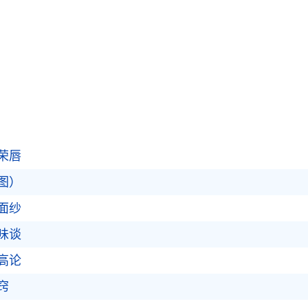
荣唇
图）
面纱
味谈
高论
窍