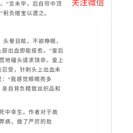
矣。”言未毕，后自帘中顶
”躬负缯宝以遗之。
头晕目眩，不欲睁眼，
头部出血即能痊愈。”皇后
惊慌地磕头请求饶命。皇上
能忍受，针刺头上出血未
说：“我感觉眼睛亮多
，亲自背负精致丝织品和
死中幸生。作者对于故
弊病，做了严厉的批