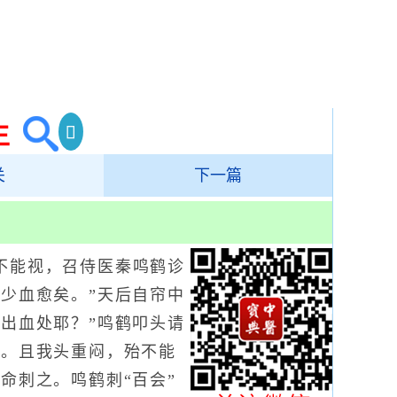
生
关
下一篇
能视，召侍医秦鸣鹤诊
少血愈矣。”天后自帘中
出血处耶？”鸣鹤叩头请
罪。且我头重闷，殆不能
命刺之。鸣鹤刺“百会”