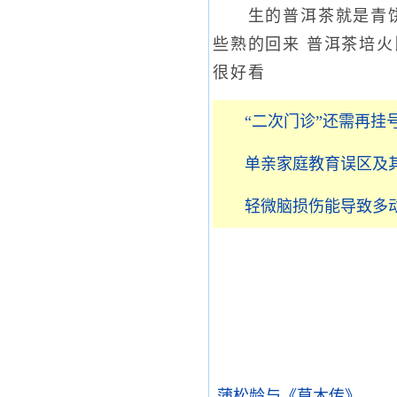
生的普洱茶就是青饼 
些熟的回来 普洱茶培火
很好看
“二次门诊”还需再挂
单亲家庭教育误区及其
轻微脑损伤能导致多
蒲松龄与《草木传》