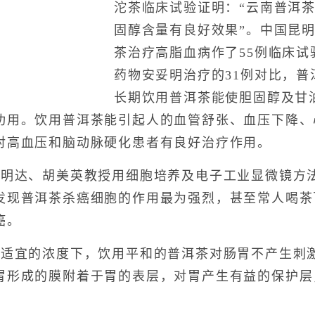
沱茶临床试验证明：“云南普洱
固醇含量有良好效果”。中国昆
茶治疗高脂血病作了55例临床
药物安妥明治疗的31例对比，
长期饮用普洱茶能使胆固醇及甘
功用。饮用普洱茶能引起人的血管舒张、血压下降、
对高血压和脑动脉硬化患者有良好治疗作用。
达、胡美英教授用细胞培养及电子工业显微镜方
发现普洱茶杀癌细胞的作用最为强烈，甚至常人喝茶
癌。
宜的浓度下，饮用平和的普洱茶对肠胃不产生刺
胃形成的膜附着于胃的表层，对胃产生有益的保护层