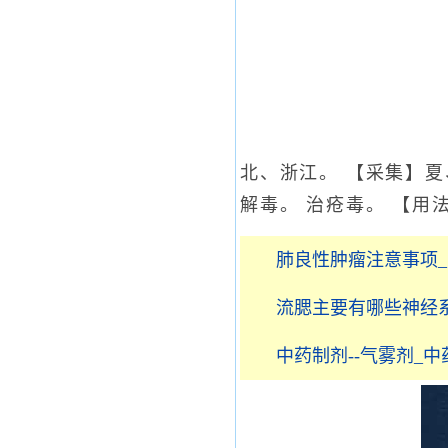
北、浙江。 【采集】夏
解毒。 治疮毒。 【用
肺良性肿瘤注意事项
流腮主要有哪些神经
中药制剂--气雾剂_