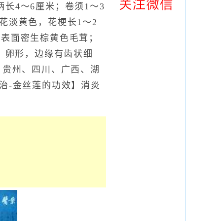
长4～6厘米；卷须1～3
花淡黄色，花梗长1～2
，表面密生棕黄色毛茸；
5，卵形，边缘有齿状细
、贵州、四川、广西、湖
治-金丝莲的功效】消炎