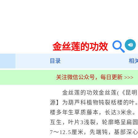
金丝莲的功效
目录
相
关注微信公众号，每日更新 >>>
金丝莲的功效金丝莲(《昆明
源】为葫芦科植物钝裂栝楼的叶
楼多年生草质藤本，长达3米余。
互生，叶片3浅裂，轮廓略呈扁圆形
7～12.5厘米，先端钝，基部