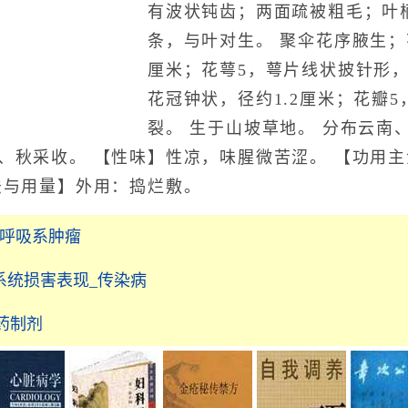
有波状钝齿；两面疏被粗毛；叶柄
条，与叶对生。 聚伞花序腋生；
厘米；花萼5，萼片线状披针形
花冠钟状，径约1.2厘米；花瓣
裂。 生于山坡草地。 分布云南
、秋采收。 【性味】性凉，味腥微苦涩。 【功用主
法与用量】外用：捣烂敷。
_呼吸系肿瘤
系统损害表现_传染病
中药制剂