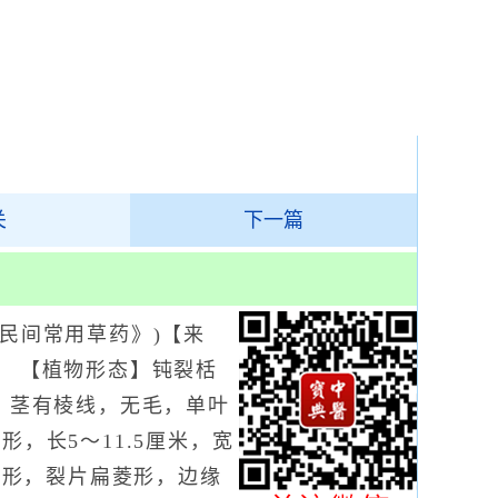
关
下一篇
民间常用草药》)【来
。 【植物形态】钝裂栝
 茎有棱线，无毛，单叶
，长5～11.5厘米，宽
深心形，裂片扁菱形，边缘