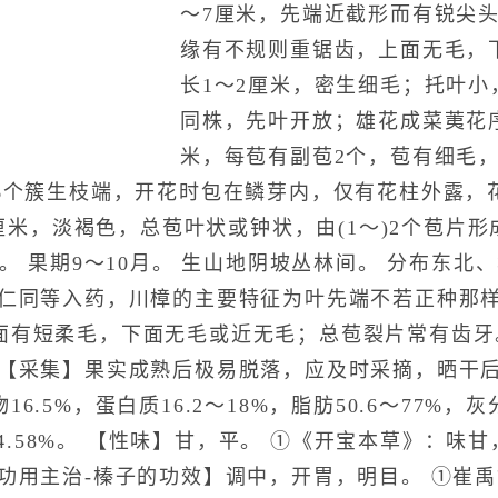
～7厘米，先端近截形而有锐尖
缘有不规则重锯齿，上面无毛，
长1～2厘米，密生细毛；托叶小
同株，先叶开放；雄花成菜荑花序
米，每苞有副苞2个，苞有细毛
6个簇生枝端，开花时包在鳞芽内，仅有花柱外露，花
.5厘米，淡褐色，总苞叶状或钟状，由(1～)2个苞片
月。 果期9～10月。 生山地阴坡丛林间。 分布东
种仁同等入药，川樟的主要特征为叶先端不若正种那
面有短柔毛，下面无毛或近无毛；总苞裂片常有齿牙
 【采集】果实成熟后极易脱落，应及时采摘，晒干后
.5%，蛋白质16.2～18%，脂肪50.6～77%，灰
～14.58%。 【性味】甘，平。 ①《开宝本草》：味
【功用主治-榛子的功效】调中，开胃，明目。 ①崔