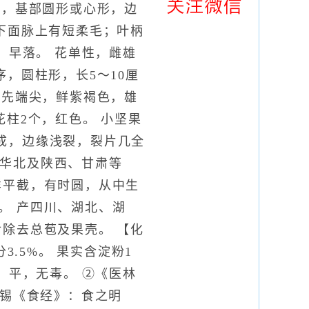
头，基部圆形或心形，边
下面脉上有短柔毛；叶柄
，早落。 花单性，雌雄
，圆柱形，长5～10厘
，先端尖，鲜紫褐色，雄
柱2个，红色。 小坚果
形成，边缘浅裂，裂片几全
北、华北及陕西、甘肃等
样平截，有时圆，从中生
。 产四川、湖北、湖
除去总苞及果壳。 【化
分3.5%。 果实含淀粉1
甘，平，无毒。 ②《医林
禹锡《食经》：食之明