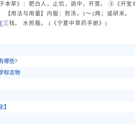
华子本草》：肥白人，止饥，调中，开胃。 ③《开宝
 【用法与用量】内服：煎汤，1～2两；或研末。
皮
三钱。 水煎服。 (《宁夏中草药手册》)
有哪些?
学标志物
全】