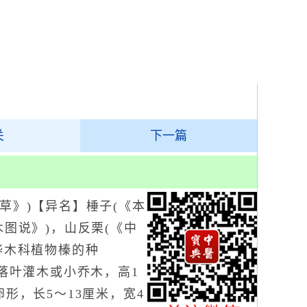
关
下一篇
》)【异名】棰子(《本
木图说》)，山反栗(《中
桦木科植物榛的种
)落叶灌木或小乔木，高1
形，长5～13厘米，宽4