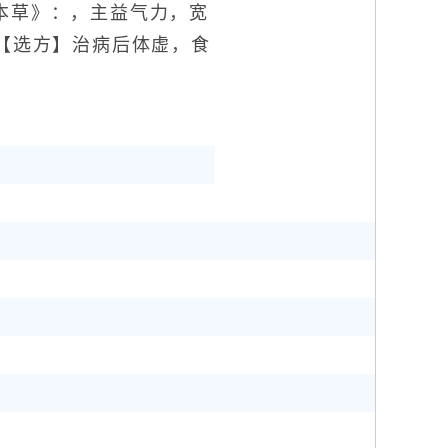
本草》：，主益气力，宽
 【选方】治病后体虚，食