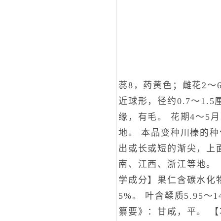
蕊8，药黄色；雌花2～
近球形，径约0.7～1
缘，有毛。 花期4～5
地。 本品变种川榛的
出或长或短的渐尖，上
南、江西、浙江等地。
学成分】果仁含碳水化物16
5%。 叶含鞣质5.95
纂要》：甘咸，平。 