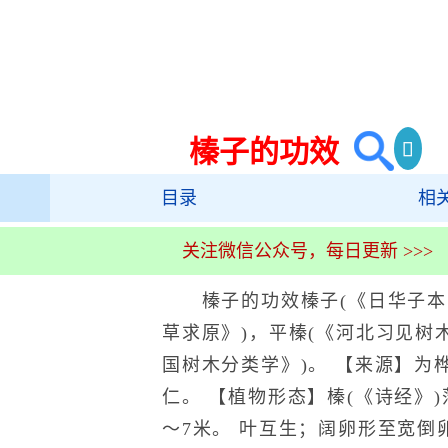
榛子的功效
目录
相
关注微信公众号，每日更新 >>>
榛子的功效榛子(《日华子本草
草求原》)，平榛(《河北习见树
国树木分类学》)。 【来源】为
仁。 【植物形态】榛(《诗经》
～7米。 叶互生；阔卵形至宽倒卵