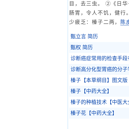
目，去三虫。 ②《日
肠胃，令人不饥，健行。
少疲乏：榛子二两，
陈
甄立言 简历
甄权 简历
诊断癌症常用的检查手段
诊断高分化型胃癌的分子
榛子【本草纲目】图文版
榛子【中药大全】
榛子的种植技术【中医大
榛子花【中药大全】