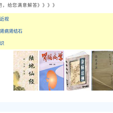
，给您满意解答》》》》
科近视
_肾病肾结石
识