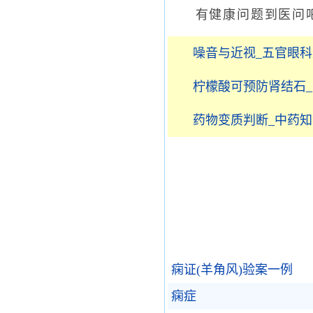
有健康问题到医问吧
噪音与近视_五官眼
柠檬酸可预防肾结石
药物变质判断_中药知
痫证(羊角风)验案一例
痫症