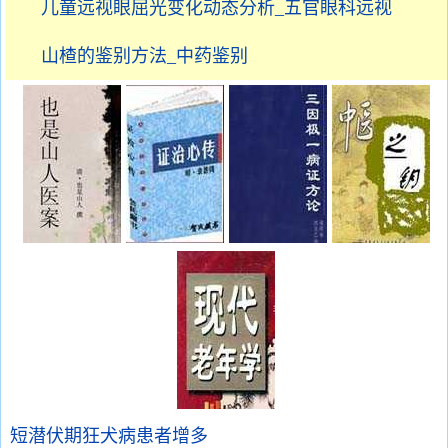
儿童远视眼屈光变化动态分析_五官眼科远视
山楂的鉴别方法_中药鉴别
短潜伏期狂犬病患者增多