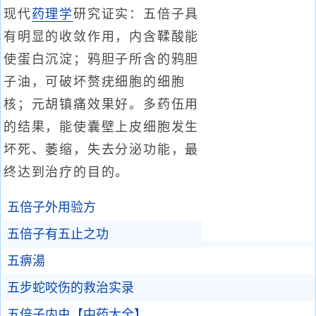
现代
药理学
研究证实：五倍子具
有明显的收敛作用，内含鞣酸能
使蛋白沉淀；鸦胆子所含的鸦胆
子油，可破坏赘疣细胞的细胞
核；元胡镇痛效果好。多药伍用
的结果，能使囊壁上皮细胞发生
坏死、萎缩，失去分泌功能，最
终达到治疗的目的。
五倍子外用验方
五倍子有五止之功
五痹湯
五步蛇咬伤的救治实录
五倍子内虫【中药大全】