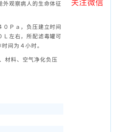
舱外观察病人的生命体征
０Ｐａ，负压建立时间
０Ｌ左右，所配滤毒罐可
作时间为４小时。
、材料、空气净化负压