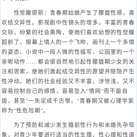
性觉醒提前：青春期姑娘产生了朦胧性感，喜
欢结交异性。影视剧中性镜头的增多，丰富的青春
交际，纷繁的社会熏陶，使她们喜欢幼想的性觉醒
超前了，银幕上情人的一个飞吻、画刊上一个多情
的姿态、小说中一段入微的性描写、公园里的一个
亲昵动作……都会很自然地引起性朦胧期少女的关
注和思索，使她们激起结交异性的愿望并隐隐产生
性冲动。她们的社会经验又不丰富，涉世浅，又不
容易控制自己的感情，容易坠入"情网"而不能自
拔，甚至"一失足成千古恨。"青春期又被心理学家
称为"性危险期"。
为了预防和减少发生婚前性行为和未婚先孕现
象，对青少年要进行适当的性生理、性心理和性道