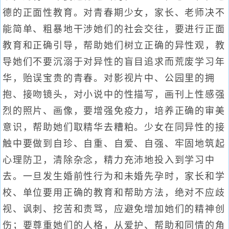
德的正面性教育。对青春期少女，家长、老师决不
能简单、粗暴地干涉她们的社会交往，要进行正面
教育和正确引导，帮助她们树立正确的异性观，教
导她们不要沉溺于对异性的盲目追求而荒废学习年
华，贻误宝贵的青春。对影视片中、公园里的拥
抱、接吻镜头，对小说中的性描写，画刊上性感强
烈的照片、画像，要增强免疫力，培养正确的审美
意识，帮助她们取精华去糟粕。少女在同异性的接
触中要做到自珍、自重、自爱、自强、牢固地筑起
心理防卫，清除杂念，精力充沛地投入到学习中
去。一旦发生婚前性行为和未婚先孕时，家长和学
校、单位要用正确的教育和帮助方法，绝对不应歧
视、讽刺、挖苦和责骂，应避免增加她们的精神创
伤；要尊重她们的人格，从爱护、帮助和同情的角