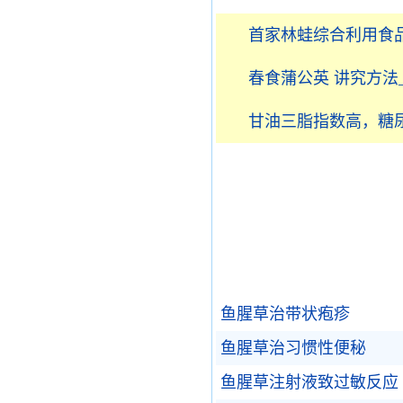
首家林蛙综合利用食
春食蒲公英 讲究方法
甘油三脂指数高，糖
鱼腥草治带状疱疹
鱼腥草治习惯性便秘
鱼腥草注射液致过敏反应