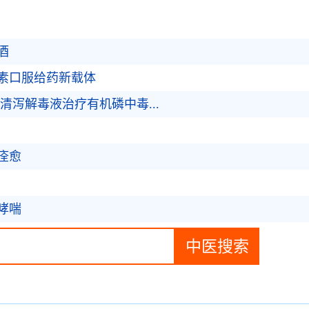
酒
素口服给药新载体
清泻解毒液治疗有机磷中毒...
痊愈
哮喘