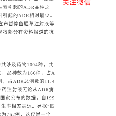
生素引起的ADR品种之
剂引起的ADR相对最少。
局宣布暂停鱼腥草注射液等
现将部分有资料报道的抗
共涉及药物1004种，共
%，品种数为166种，占A
，占ADR总例数的11.4
中药注射液无论从ADR病
国家公布的数据，自199
发生率相差甚远。另据“四
R为762例，这仅是一个