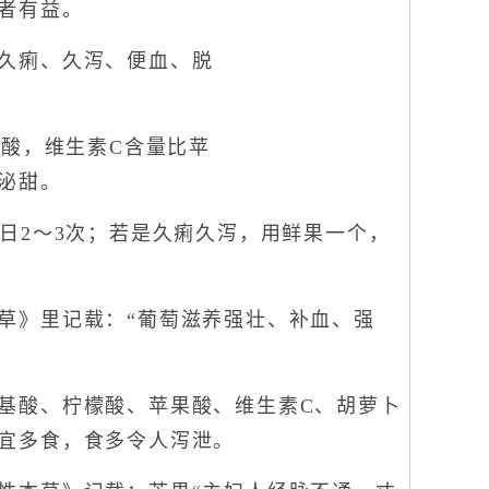
者有益。
久痢、久泻、便血、脱
酸，维生素C含量比苹
泌甜。
2～3次；若是久痢久泻，用鲜果一个，
》里记载：“葡萄滋养强壮、补血、强
酸、柠檬酸、苹果酸、维生素C、胡萝卜
宜多食，食多令人泻泄。