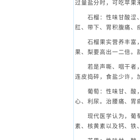
过量盐分时，可吃苹果
石榴：性味甘酸涩、温
肛、带下、胃积腹痛、
石榴果实营养丰富，成
果、梨要高出一二倍。
若是声嘶、咽干者，用
连皮捣碎，食盐少许，
葡萄：性味甘、酸，鲜
心、利尿。治腰痛、胃
现代医学认为，葡萄果
素、核黄素以及钙、铁