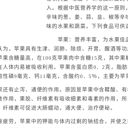
入。根据中医营养学的这一原则
辛味的葱、姜、蒜、韭、椒等辛
味的水果和蔬菜。下列食品可供
苹果：营养丰富，为水果佳品
认为，苹果具有生津、润肺、除烦、开胃、醒酒等功
果含糖量高，在100克苹果肉中含糖15克，其中果
人体内易被吸收利用。苹果含蛋白质0．2克，脂肪0
性磷9毫克、钙11毫克，含酸约0．5％，主要为苹
有止泻、通便的作用。原因是苹果中含鞣酸、有
敛作用，果胶、纤维素有吸收细素和毒素的作用，所
，纤维素可促进大肠蠕动，通大便，治疗便秘。
劳，苹果中的钾能与体内过剩的钠结合，并使之