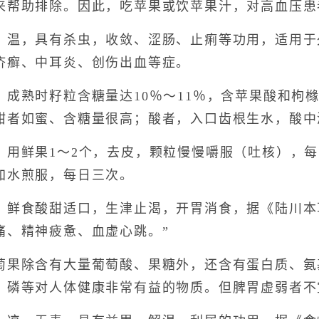
来帮助排除。因此，吃苹果或饮苹果汁，对高血压患
，具有杀虫，收敛、涩肠、止痢等功用，适用于
疥癣、中耳炎、创伤出血等症。
熟时籽粒含糖量达10％～11％，含苹果酸和枸橼
甜者如蜜、含糖量很高；酸者，入口齿根生水，酸中
鲜果1～2个，去皮，颗粒慢慢嚼服（吐核），每日
加水煎服，每日三次。
食酸甜适口，生津止渴，开胃消食，据《陆川本草
痛、精神疲惫、血虚心跳。”
除含有大量葡萄酸、果糖外，还含有蛋白质、氨基
、磷等对人体健康非常有益的物质。但脾胃虚弱者不