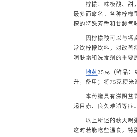
柠檬：味极酸、甜，具
最多而命名。各种柠檬
檬的特殊芳香和甘酸气
因柠檬酸可以与钙离子
常饮柠檬饮料，对改善
润肤霜和洗发剂的重要
地黄
25克（鲜品
升，备用；将75克粳
本药膳具有滋阴益胃，
起目赤、良久难消等症
以上所述的秋天喝粥的
这时若能吃些温食，特