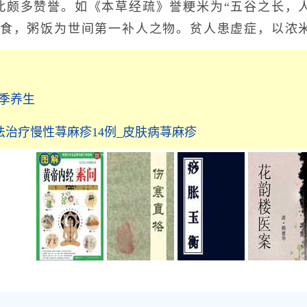
此颇多赞誉。如《本草经疏》誉粳米为“五谷之长，
粥食，粥饭为世间第一补人之物。贫人患虚症，以浓米
冬季养生
治疗慢性荨麻疹14例_皮肤病荨麻疹