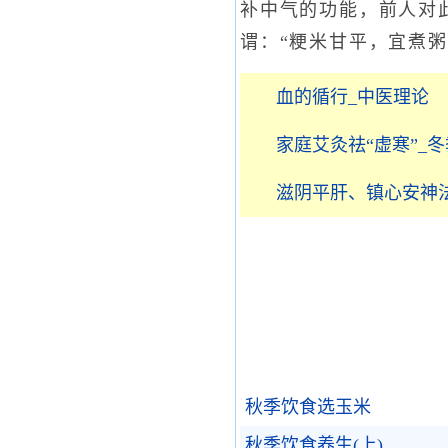
补中气的功能，前人对
谓：“粳米甘平，宜煮
血的循行_中医理论
家庭艾灸祛“虚寒”_
滋阴平肝、镇心安神法
秋季饮食选玉米
秋季饮食养生(上)