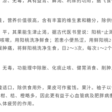
、无毒，具有益胃、解渴、利尿的功用，据《食性
营养价值很高，含有丰富的维生素和糖分，除供
，其果能生津止渴，据古代医书里说：阳桃“止渴
热咳嗽，用阳桃洗净鲜食；若患小便热涩，用鲜阳桃2
喉肿痛，将鲜阳桃洗净生食，日2～3次，每次1～2
毒，功能理中除胀、化痰止咳、健胃消食、削肿
口，除供食用外，果皮可作蜜饯。果汁。袖子以含
较柑、桔、橙略多，因此更有益于心血管病及肥胖病
人体疲劳的作用。