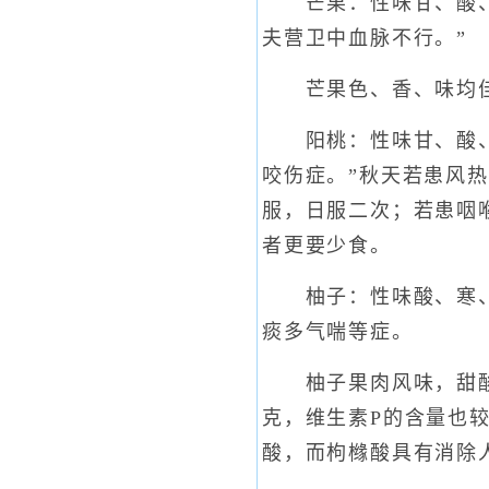
芒果：性味甘、酸、凉
夫营卫中血脉不行。”
芒果色、香、味均佳，
阳桃：性味甘、酸、平
咬伤症。”秋天若患风
服，日服二次；若患咽
者更要少食。
柚子：性味酸、寒、无
痰多气喘等症。
柚子果肉风味，甜酸适
克，维生素P的含量也
酸，而枸橼酸具有消除