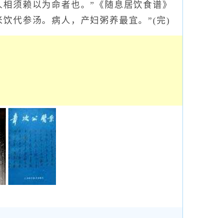
人相须赖以为命者也。”《随息居饮食谱》
饮代参汤。病人，产妇粥养最宜。”(完)