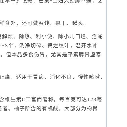
本草》记载：芒果“主妇人经脉不通，丈
鲜食外，还可做蜜饯、果干、罐头。
解烦、除热、利小便、除小儿口烂、治蛇
～3个，洗净切碎、捣烂绞汁，温开水冲
个。但本品多食伤胃，尤其是平素脾胃虚寒
止痛，适用于胃病、消化不良、慢性咳嗽、
维生素C丰富而著称，每百克可达123毫
患者。柚子所含的有机酸，大部分为枸橼