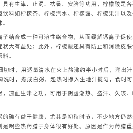
有生津、止渴、祛暑、安胎等功用，柠檬酸是各
型饮料如柠檬茶、柠檬汽水、柠檬露、柠檬果汁以及
味。
结合成一种可溶性络合物，从而缓解钙离子促使
症状大有益处；此外，柠檬酸还具有防止和消除皮肤
原料。
）细切时，用适量清水在火上熬沸约半小时后，滗出汁
米淘洗时，煮成白粥，趁热时掺入生地汁揽匀，食时
凉血生津之功，可用于阴虚潮热、盗汗、久咳、
。
确有益于健康，尤其是初秋时节，不少地方仍然
别是喝些热药膳于身体很有好处。原因是作为药膳重