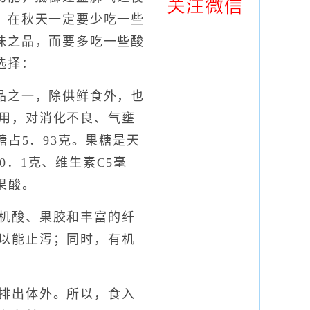
，在秋天一定要少吃一些
味之品，而要多吃一些酸
选择：
之一，除供鲜食外，也
用，对消化不良、气壅
糖占5．93克。果糖是天
．1克、维生素C5毫
果酸。
机酸、果胶和丰富的纤
以能止泻；同时，有机
排出体外。所以，食入