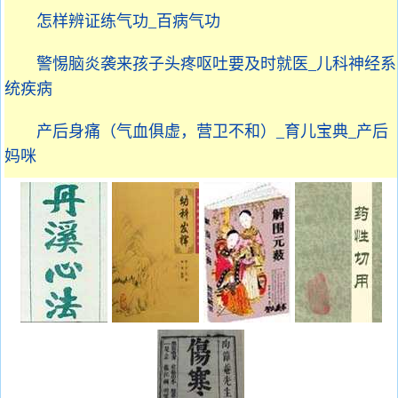
怎样辨证练气功_百病气功
警惕脑炎袭来孩子头疼呕吐要及时就医_儿科神经系
统疾病
产后身痛（气血俱虚，营卫不和）_育儿宝典_产后
妈咪