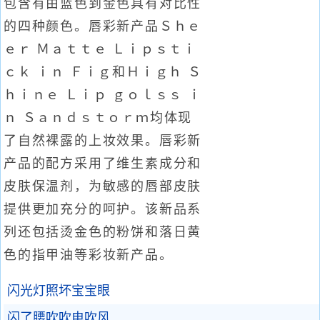
包含有由蓝色到金色具有对比性
的四种颜色。唇彩新产品Ｓｈｅ
ｅｒ Ｍａｔｔｅ Ｌｉｐｓｔｉ
ｃｋ ｉｎ Ｆｉｇ和Ｈｉｇｈ Ｓ
ｈｉｎｅ Ｌｉｐ ｇｏｌｓｓ ｉ
ｎ Ｓａｎｄｓｔｏｒｍ均体现
了自然裸露的上妆效果。唇彩新
产品的配方采用了维生素成分和
皮肤保温剂，为敏感的唇部皮肤
提供更加充分的呵护。该新品系
列还包括烫金色的粉饼和落日黄
色的指甲油等彩妆新产品。
闪光灯照坏宝宝眼
闪了腰吹吹电吹风