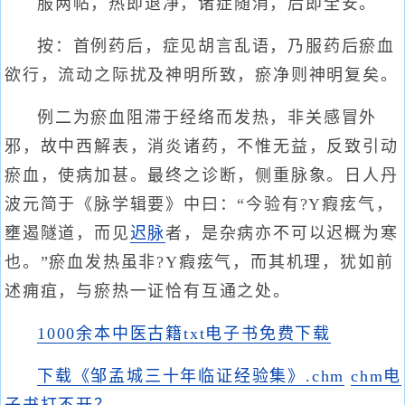
服两帖，热即退净，诸症随消，后即全安。
按：首例药后，症见胡言乱语，乃服药后瘀血
欲行，流动之际扰及神明所致，瘀净则神明复矣。
例二为瘀血阻滞于经络而发热，非关感冒外
邪，故中西解表，消炎诸药，不惟无益，反致引动
瘀血，使病加甚。最终之诊断，侧重脉象。日人丹
波元简于《脉学辑要》中曰：“今验有?Y瘕痃气，
壅遏隧道，而见
迟脉
者，是杂病亦不可以迟概为寒
也。”瘀血发热虽非?Y瘕痃气，而其机理，犹如前
述痈疽，与瘀热一证恰有互通之处。
1000余本中医古籍txt电子书免费下载
下载《邹孟城三十年临证经验集》.chm
chm电