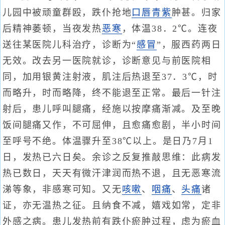
儿园中被顽童群殴，跌仆抢地
口唇青紫
肿甚。归家
后精神萎顿，当夜发热
恶寒
，体温38．2℃。连夜
送往某医院儿科治疗，诊断为“
感冒
”，服西药两日
无效。改去另一医院就诊，诊断意见与前医院相
同，加用银黄注射液，肌注后热退至37．3℃，时
而略升，时而略降，终不能退至正常。最后一针注
射后，患儿呼叫腿痛，经施以按摩痛渐减。及至晚
饭间腿痛又作，不可屈伸，且愈痛愈剧，半小时间
至呼号不绝。体温骤升至38℃以上。是日乃7月1
日，发热已六日矣。余诊之反复推敲思维：此病发
热已数日，天天有微汗津润而热不退，且无恶寒流
涕等象，非感寒可知。又无
咳嗽
、
咽痛
、
头痛
诸
证，亦无温热之征。且纳食不减，嬉戏如常，定非
外感之病。患儿发热前有跌仆瘀肿过程，虑为瘀血