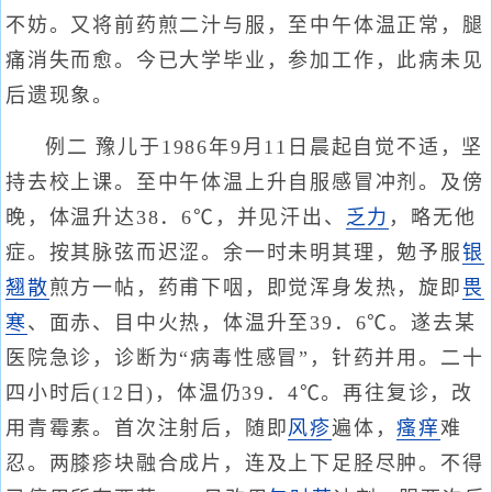
不妨。又将前药煎二汁与服，至中午体温正常，腿
痛消失而愈。今已大学毕业，参加工作，此病未见
后遗现象。
例二 豫儿于1986年9月11日晨起自觉不适，坚
持去校上课。至中午体温上升自服感冒冲剂。及傍
晚，体温升达38．6℃，并见汗出、
乏力
，略无他
症。按其脉弦而迟涩。余一时未明其理，勉予服
银
翘散
煎方一帖，药甫下咽，即觉浑身发热，旋即
畏
寒
、面赤、目中火热，体温升至39．6℃。遂去某
医院急诊，诊断为“病毒性感冒”，针药并用。二十
四小时后(12日)，体温仍39．4℃。再往复诊，改
用青霉素。首次注射后，随即
风疹
遍体，
瘙痒
难
忍。两膝疹块融合成片，连及上下足胫尽肿。不得