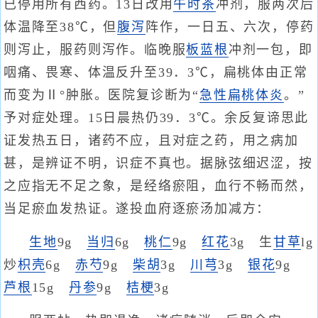
已停用所有西药。13日改用
午时茶
冲剂，服两次后
体温降至38℃，但
腹泻
阵作，一日五、六次，停药
则泻止，服药则泻作。临晚服
板蓝根
冲剂一包，即
咽痛、畏寒、体温反升至39．3℃，扁桃体由正常
而变为Ⅱ°肿胀。医院复诊断为“
急性扁桃体炎
。”
予对症处理。15日晨热仍39．3℃。余反复谛思此
证发热五日，诸药不应，且对症之药，用之病加
甚，是辨证不明，识症不真也。据脉弦细迟涩，按
之应指无不足之象，是经络瘀阻，血行不畅而然，
当足瘀血发热证。遂投血府逐瘀汤加减方：
生地
9g
当归
6g
桃仁
9g
红花
3g 生
甘草
lg
炒
枳壳
6g
赤芍
9g
柴胡
3g
川芎
3g
银花
9g
芦根
15g
丹参
9g
桔梗
3g