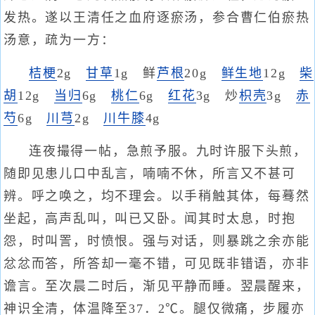
发热。遂以王清任之血府逐瘀汤，参合曹仁伯瘀热
汤意，疏为一方：
桔梗
2g
甘草
1g 鲜
芦根
20g
鲜生地
12g
柴
胡
12g
当归
6g
桃仁
6g
红花
3g 炒
枳壳
3g
赤
芍
6g
川芎
2g
川牛膝
4g
连夜撮得一帖，急煎予服。九时许服下头煎，
随即见患儿口中乱言，喃喃不休，所言又不甚可
辨。呼之唤之，均不理会。以手稍触其体，每蓦然
坐起，高声乱叫，叫已又卧。闻其时太息，时抱
怨，时叫詈，时愤恨。强与对话，则暴跳之余亦能
忿忿而答，所答却一毫不错，可见既非错语，亦非
谵言。至次晨二时后，渐见平静而睡。翌晨醒来，
神识全清，体温降至37．2℃。腿仅微痛，步履亦