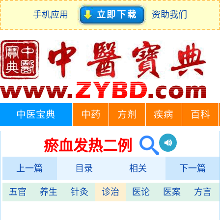
手机应用
立即下载
资助我们
中医宝典
中药
方剂
疾病
百科
瘀血发热二例
上一篇
目录
相关
下一篇
五官
养生
针灸
诊治
医论
医案
方言