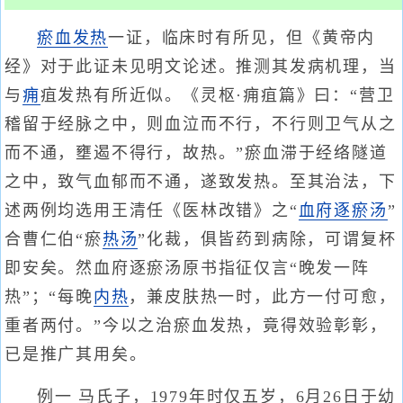
瘀血
发热
一证，临床时有所见，但《黄帝内
经》对于此证未见明文论述。推测其发病机理，当
与
痈
疽发热有所近似。《灵枢·痈疽篇》曰：“营卫
稽留于经脉之中，则血泣而不行，不行则卫气从之
而不通，壅遏不得行，故热。”瘀血滞于经络隧道
之中，致气血郁而不通，遂致发热。至其治法，下
述两例均选用王清任《医林改错》之“
血府逐瘀汤
”
合曹仁伯“瘀
热汤
”化裁，俱皆药到病除，可谓复杯
即安矣。然血府逐瘀汤原书指征仅言“晚发一阵
热”；“每晚
内热
，兼皮肤热一时，此方一付可愈，
重者两付。”今以之治瘀血发热，竟得效验彰彰，
已是推广其用矣。
例一 马氏子，1979年时仅五岁，6月26日于幼