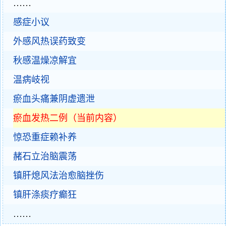
……
感症小议
外感风热误药致变
秋感温燥凉解宜
温病岐视
瘀血头痛兼阴虚遗泄
瘀血发热二例（当前内容）
惊恐重症赖补养
赭石立治脑震荡
镇肝熄风法治愈脑挫伤
镇肝涤痰疗癫狂
……