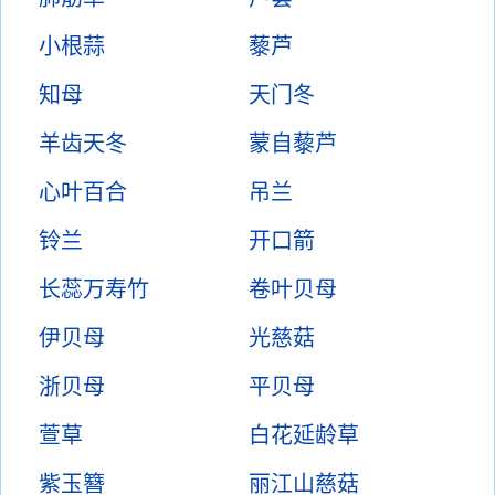
小根蒜
藜芦
知母
天门冬
羊齿天冬
蒙自藜芦
心叶百合
吊兰
铃兰
开口箭
长蕊万寿竹
卷叶贝母
伊贝母
光慈菇
浙贝母
平贝母
萱草
白花延龄草
紫玉簪
丽江山慈菇