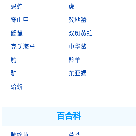
蚂蝗
虎
穿山甲
冀地鳖
鼯鼠
双斑黄虻
克氏海马
中华鳖
豹
羚羊
驴
东亚蝎
蛤蚧
百合科
肺筋草
芦荟