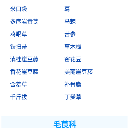
米口袋
葛
多序岩黄芪
马棘
鸡眼草
苦参
铁扫帚
草木樨
滇桂崖豆藤
密花豆
香花崖豆藤
美丽崖豆藤
含羞草
补骨脂
千斤拔
丁癸草
毛茛科