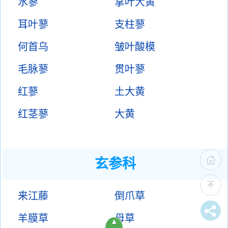
水蓼
掌叶大黄
耳叶蓼
支柱蓼
何首乌
皱叶酸模
毛脉蓼
贯叶蓼
红蓼
土大黄
红茎蓼
大黄
玄参科
来江藤
倒爪草
羊膜草
母草
▲