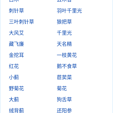
刺针草
羽叶千里光
三叶刺针草
狼把草
大风艾
千里光
藏飞廉
天名精
金挖耳
一枝黄花
红花
鹅不食草
小蓟
苣荬菜
野菊花
菊花
大蓟
狗舌草
绒背蓟
还阳参