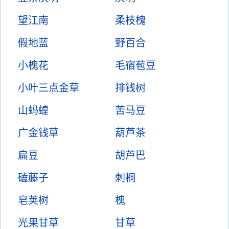
望江南
柔枝槐
假地蓝
野百合
小槐花
毛宿苞豆
小叶三点金草
排钱树
山蚂蝗
苦马豆
广金钱草
葫芦茶
扁豆
胡芦巴
磕藤子
刺桐
皂荚树
槐
光果甘草
甘草