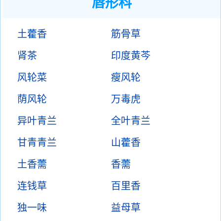
唇形科
土藿香
筋骨草
肾茶
印度黄芩
风轮菜
瘦风轮
荫风轮
万毒虎
异叶青兰
全叶青兰
甘青青兰
山藿香
土香薷
香薷
连钱草
百里香
独一味
益母草