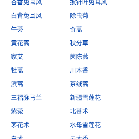
杏香兔耳风
披针叶兔耳风
白背兔耳风
除虫菊
牛蒡
奇蒿
黄花蒿
秋分草
家艾
茵陈蒿
牡蒿
川木香
滨蒿
茶绒蒿
三褶脉马兰
新疆雪莲花
紫菀
北苍术
茅花术
水母雪莲花
白术
云木香