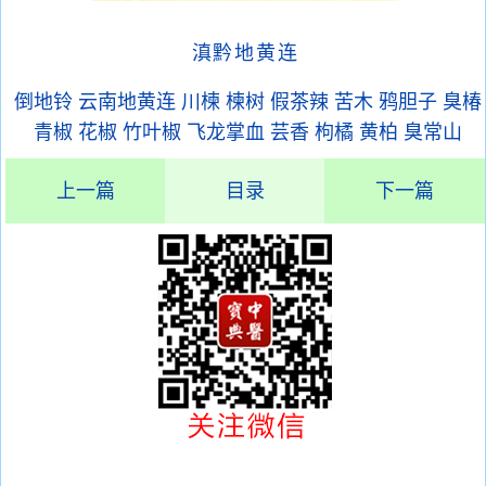
滇黔地黄连
倒地铃
云南地黄连
川楝
楝树
假茶辣
苦木
鸦胆子
臭椿
青椒
花椒
竹叶椒
飞龙掌血
芸香
枸橘
黄柏
臭常山
上一篇
目录
下一篇