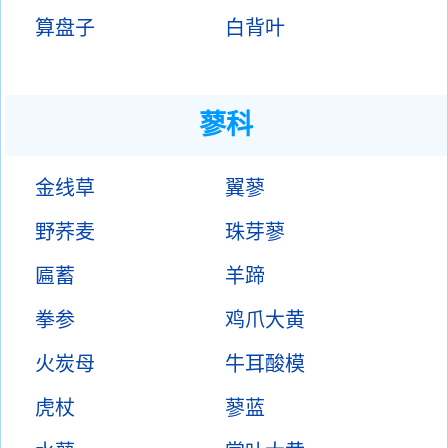
算盘子
白背叶
蓼科
金线草
翼蓼
野荞麦
珠芽蓼
匾蓄
羊蹄
拳参
鸡爪大黄
火炭母
牛耳酸模
虎杖
蓼蓝