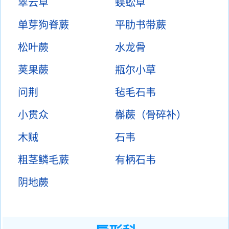
翠云草
蜈蚣草
单芽狗脊蕨
平肋书带蕨
松叶蕨
水龙骨
荚果蕨
瓶尔小草
问荆
毡毛石韦
小贯众
槲蕨（骨碎补）
木贼
石韦
粗茎鳞毛蕨
有柄石韦
阴地蕨