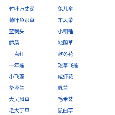
竹叶万丈深
兔儿伞
菊叶鱼眼草
东风菜
蓝刺头
小铜锤
鳢肠
地胆草
一点红
款冬花
一年蓬
短葶飞蓬
小飞蓬
咸虾花
华泽兰
佩兰
大吴风草
毛希莶
毛大丁草
鼠曲草