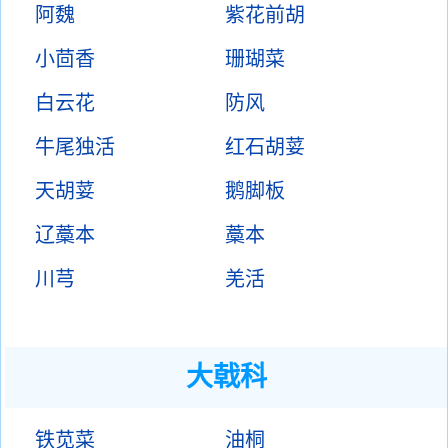
阿魏
紫花前胡
小茴香
珊瑚菜
白云花
防风
牛尾独活
红石胡荽
天胡荽
鹅脚板
辽藁本
藁本
川芎
羌活
大戟科
铁苋菜
油桐