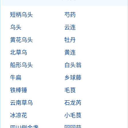
短柄乌头
芍药
乌头
云连
黄花乌头
牡丹
北草乌
黄连
船形乌头
白头翁
牛扁
乡球藤
铁棒锤
毛茛
云南草乌
石龙芮
冰凉花
小毛茛