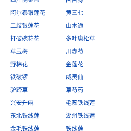
四川侧金盏
回回蒜
阿尔泰银莲花
黄三七
二歧银莲花
山木通
打破碗花花
多叶唐松草
草玉梅
川赤芍
野棉花
金莲花
铁破锣
威灵仙
驴蹄草
草芍药
兴安升麻
毛蕊铁线莲
东北铁线莲
湖州铁线莲
金毛铁线莲
铁线莲