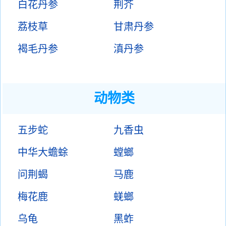
白花丹参
荆芥
荔枝草
甘肃丹参
褐毛丹参
滇丹参
动物类
五步蛇
九香虫
中华大蟾蜍
螳螂
问荆蝎
马鹿
梅花鹿
蜣螂
乌龟
黑蚱