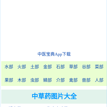
中医宝典App下载
水部
火部
土部
金部
石部
草部
谷部
菜部
果部
木部
虫部
鳞部
介部
禽部
兽部
人部
中草药图片大全