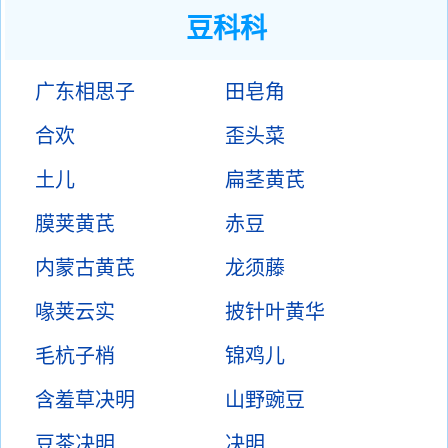
豆科科
广东相思子
田皂角
合欢
歪头菜
土儿
扁茎黄芪
膜荚黄芪
赤豆
内蒙古黄芪
龙须藤
喙荚云实
披针叶黄华
毛杭子梢
锦鸡儿
含羞草决明
山野豌豆
豆茶决明
决明