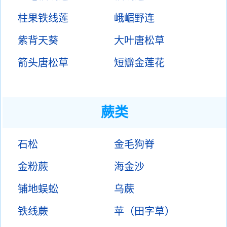
柱果铁线莲
峨嵋野连
紫背天葵
大叶唐松草
箭头唐松草
短瓣金莲花
蕨类
石松
金毛狗脊
金粉蕨
海金沙
铺地蜈蚣
乌蕨
铁线蕨
苹（田字草）