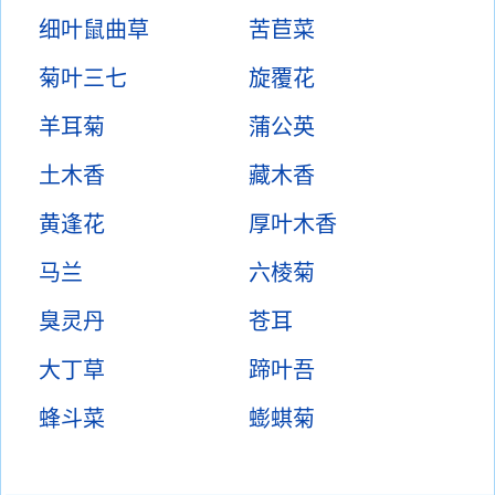
细叶鼠曲草
苦苣菜
菊叶三七
旋覆花
羊耳菊
蒲公英
土木香
藏木香
黄逢花
厚叶木香
马兰
六棱菊
臭灵丹
苍耳
大丁草
蹄叶吾
蜂斗菜
蟛蜞菊