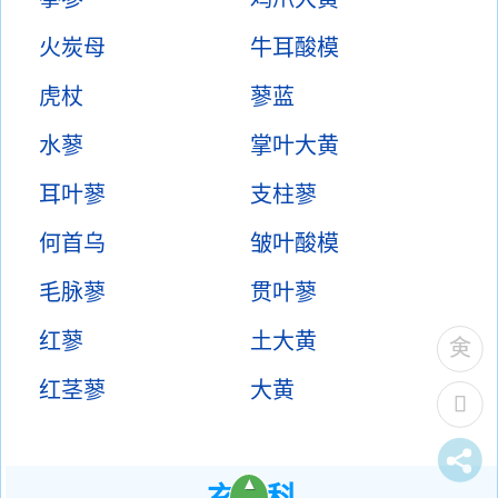
火炭母
牛耳酸模
虎杖
蓼蓝
水蓼
掌叶大黄
耳叶蓼
支柱蓼
何首乌
皱叶酸模
毛脉蓼
贯叶蓼
红蓼
土大黄
红茎蓼
大黄
▲