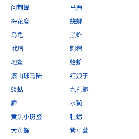
问荆蝎
马鹿
梅花鹿
蜣螂
乌龟
黑蚱
玳瑁
刺猬
地鳖
蛤蚧
滚山球马陆
红娘子
蝼蛄
九孔鲍
麝
水獭
黄黑小斑蝥
牡蛎
大黄蜂
紫草茸