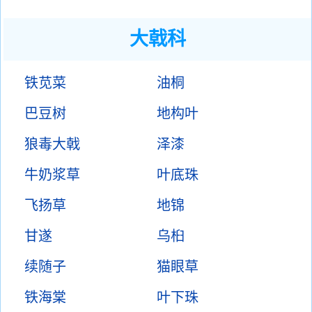
大戟科
铁苋菜
油桐
巴豆树
地构叶
狼毒大戟
泽漆
牛奶浆草
叶底珠
飞扬草
地锦
甘遂
乌桕
续随子
猫眼草
铁海棠
叶下珠