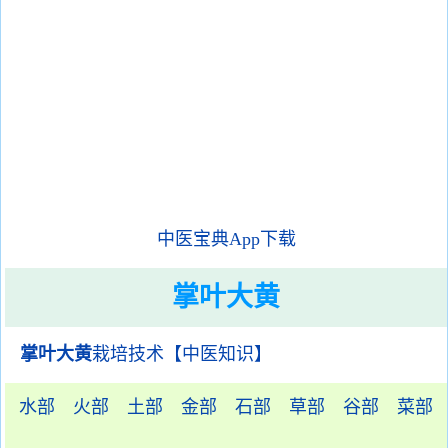
中医宝典App下载
掌叶大黄
掌叶大黄
栽培技术【中医知识】
水部
火部
土部
金部
石部
草部
谷部
菜部