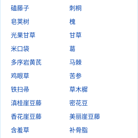
磕藤子
刺桐
皂荚树
槐
光果甘草
甘草
米口袋
葛
多序岩黄芪
马棘
鸡眼草
苦参
铁扫帚
草木樨
滇桂崖豆藤
密花豆
香花崖豆藤
美丽崖豆藤
含羞草
补骨脂