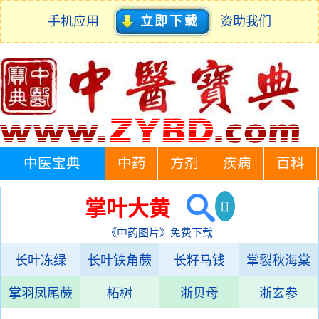
手机应用
立即下载
资助我们
中医宝典
中药
方剂
疾病
百科
掌叶大黄
《中药图片》免费下载
长叶冻绿
长叶铁角蕨
长籽马钱
掌裂秋海棠
掌羽凤尾蕨
柘树
浙贝母
浙玄参