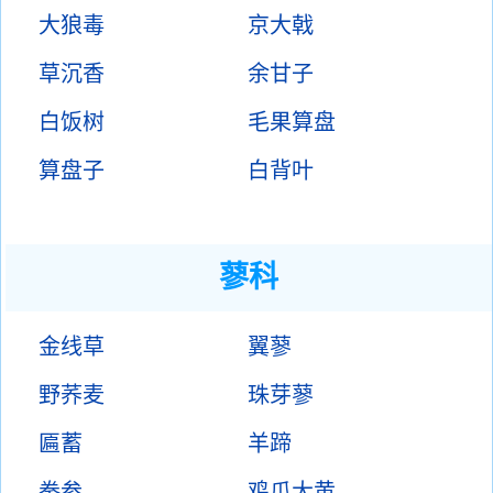
大狼毒
京大戟
草沉香
余甘子
白饭树
毛果算盘
算盘子
白背叶
蓼科
金线草
翼蓼
野荞麦
珠芽蓼
匾蓄
羊蹄
拳参
鸡爪大黄