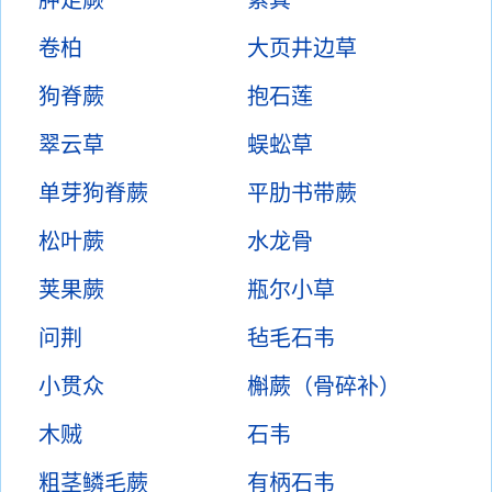
卷柏
大页井边草
狗脊蕨
抱石莲
翠云草
蜈蚣草
单芽狗脊蕨
平肋书带蕨
松叶蕨
水龙骨
荚果蕨
瓶尔小草
问荆
毡毛石韦
小贯众
槲蕨（骨碎补）
木贼
石韦
粗茎鳞毛蕨
有柄石韦