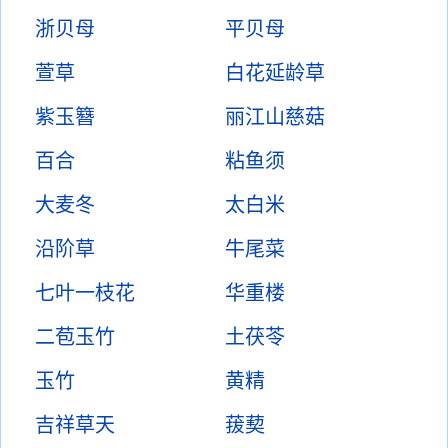
浙贝母
平贝母
萱草
白花延龄草
紫玉簪
丽江山慈菇
百合
粘鱼须
大麦冬
太白米
沿阶草
牛尾菜
七叶一枝花
华重楼
二苞玉竹
土茯苓
玉竹
黄精
吉祥草天
菝葜