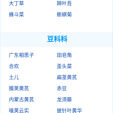
大丁草
蹄叶吾
蜂斗菜
蟛蜞菊
豆科科
广东相思子
田皂角
合欢
歪头菜
土儿
扁茎黄芪
膜荚黄芪
赤豆
内蒙古黄芪
龙须藤
喙荚云实
披针叶黄华