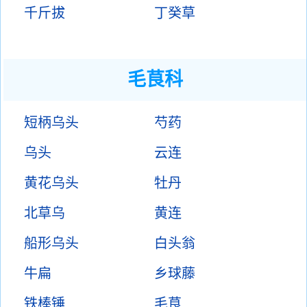
千斤拔
丁癸草
毛茛科
短柄乌头
芍药
乌头
云连
黄花乌头
牡丹
北草乌
黄连
船形乌头
白头翁
牛扁
乡球藤
铁棒锤
毛茛