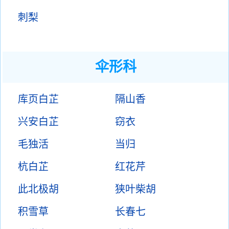
刺梨
伞形科
库页白芷
隔山香
兴安白芷
窃衣
毛独活
当归
杭白芷
红花芹
此北极胡
狭叶柴胡
积雪草
长春七