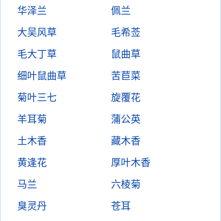
华泽兰
佩兰
大吴风草
毛希莶
毛大丁草
鼠曲草
细叶鼠曲草
苦苣菜
菊叶三七
旋覆花
羊耳菊
蒲公英
土木香
藏木香
黄逢花
厚叶木香
马兰
六棱菊
臭灵丹
苍耳