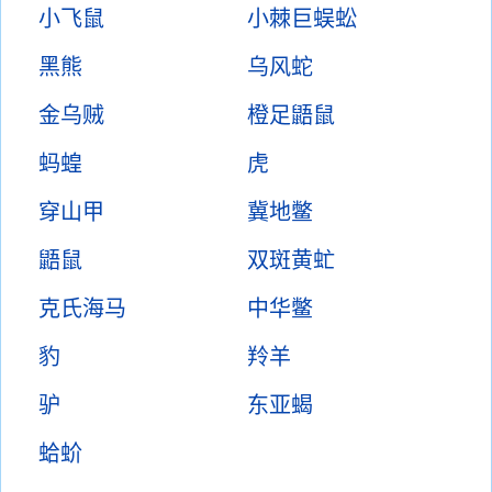
小飞鼠
小棘巨蜈蚣
黑熊
乌风蛇
金乌贼
橙足鼯鼠
蚂蝗
虎
穿山甲
冀地鳖
鼯鼠
双斑黄虻
克氏海马
中华鳖
豹
羚羊
驴
东亚蝎
蛤蚧