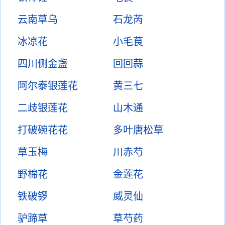
云南草乌
石龙芮
冰凉花
小毛茛
四川侧金盏
回回蒜
阿尔泰银莲花
黄三七
二歧银莲花
山木通
打破碗花花
多叶唐松草
草玉梅
川赤芍
野棉花
金莲花
铁破锣
威灵仙
驴蹄草
草芍药