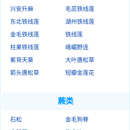
兴安升麻
毛蕊铁线莲
东北铁线莲
湖州铁线莲
金毛铁线莲
铁线莲
柱果铁线莲
峨嵋野连
紫背天葵
大叶唐松草
箭头唐松草
短瓣金莲花
蕨类
石松
金毛狗脊