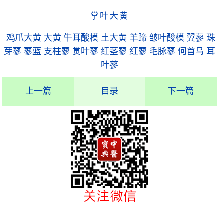
掌叶大黄
鸡爪大黄
大黄
牛耳酸模
土大黄
羊蹄
皱叶酸模
翼蓼
珠
芽蓼
蓼蓝
支柱蓼
贯叶蓼
红茎蓼
红蓼
毛脉蓼
何首乌
耳
叶蓼
上一篇
目录
下一篇