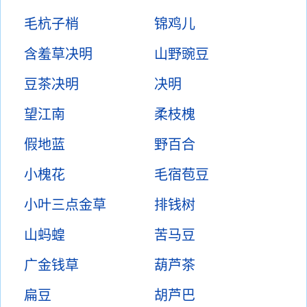
毛杭子梢
锦鸡儿
含羞草决明
山野豌豆
豆茶决明
决明
望江南
柔枝槐
假地蓝
野百合
小槐花
毛宿苞豆
小叶三点金草
排钱树
山蚂蝗
苦马豆
广金钱草
葫芦茶
扁豆
胡芦巴