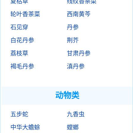
夏枯草
线纹香茶菜
轮叶香茶菜
西南黄芩
石见穿
丹参
白花丹参
荆芥
荔枝草
甘肃丹参
褐毛丹参
滇丹参
动物类
五步蛇
九香虫
中华大蟾蜍
螳螂