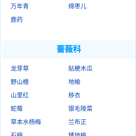
万年青
绵枣儿
鹿药
蔷薇科
龙芽草
贴梗木瓜
野山楂
地榆
山里红
移衣
蛇莓
银毛陵菜
草本水杨梅
兰布正
石楠
矮地榆