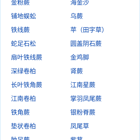
金粉蕨
海金沙
铺地蜈蚣
乌蕨
铁线蕨
苹（田字草）
蛇足石松
圆盖阴石蕨
扇叶铁线蕨
金鸡脚
深绿卷柏
肾蕨
长叶铁角蕨
江南星蕨
江南卷柏
掌羽凤尾蕨
铁角蕨
银粉脊蕨
垫状卷柏
凤尾草
肿足蕨
紫萁