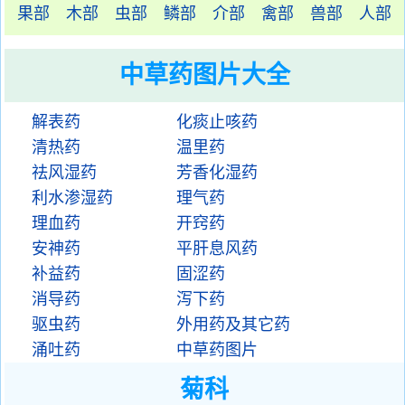
果部
木部
虫部
鳞部
介部
禽部
兽部
人部
中草药图片大全
解表药
化痰止咳药
清热药
温里药
祛风湿药
芳香化湿药
利水渗湿药
理气药
理血药
开窍药
安神药
平肝息风药
补益药
固涩药
消导药
泻下药
驱虫药
外用药及其它药
涌吐药
中草药图片
菊科