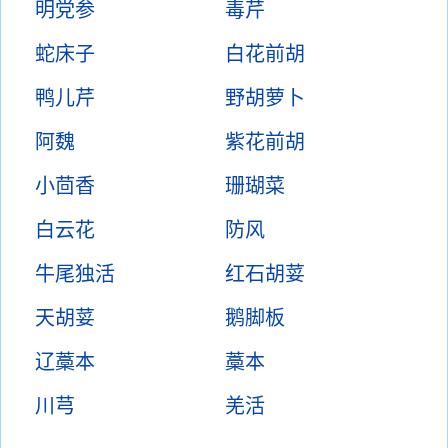
明党参
毒芹
蛇床子
白花前胡
鸭儿芹
野胡萝卜
阿魏
紫花前胡
小茴香
珊瑚菜
白云花
防风
牛尾独活
红石胡荽
天胡荽
鹅脚板
辽藁本
藁本
川芎
羌活