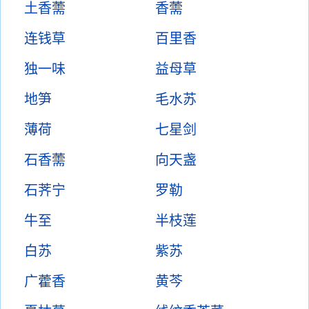
土香薷
香薷
连钱草
百里香
独一味
益母草
地笋
毛水苏
薄荷
七星剑
石香薷
向天盏
石荠宁
罗勒
牛至
半枝莲
白苏
紫苏
广藿香
黄芩