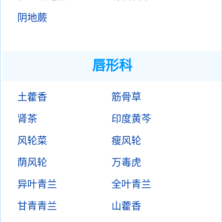
阴地蕨
唇形科
土藿香
筋骨草
肾茶
印度黄芩
风轮菜
瘦风轮
荫风轮
万毒虎
异叶青兰
全叶青兰
甘青青兰
山藿香