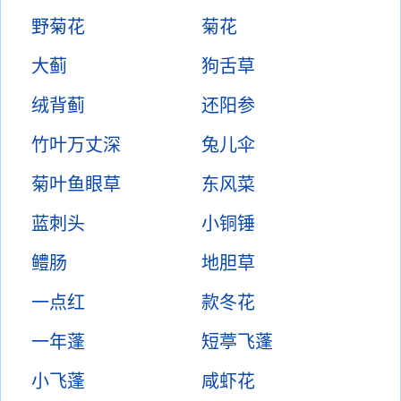
野菊花
菊花
大蓟
狗舌草
绒背蓟
还阳参
竹叶万丈深
兔儿伞
菊叶鱼眼草
东风菜
蓝刺头
小铜锤
鳢肠
地胆草
一点红
款冬花
一年蓬
短葶飞蓬
小飞蓬
咸虾花