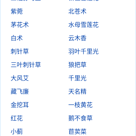
紫菀
北苍术
茅花术
水母雪莲花
白术
云木香
刺针草
羽叶千里光
三叶刺针草
狼把草
大风艾
千里光
藏飞廉
天名精
金挖耳
一枝黄花
红花
鹅不食草
小蓟
苣荬菜