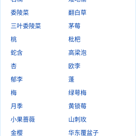
委陵菜
翻白草
三叶委陵菜
茅莓
桃
枇杷
蛇含
高梁泡
杏
欧李
郁李
蓬
梅
绿萼梅
月季
黄锁莓
小果蔷薇
山刺玫
金樱
华东覆盆子