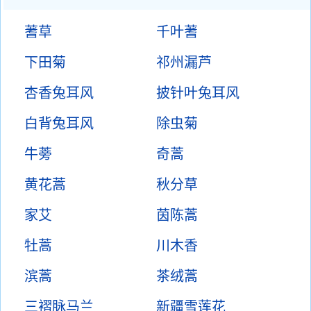
蓍草
千叶蓍
下田菊
祁州漏芦
杏香兔耳风
披针叶兔耳风
白背兔耳风
除虫菊
牛蒡
奇蒿
黄花蒿
秋分草
家艾
茵陈蒿
牡蒿
川木香
滨蒿
茶绒蒿
三褶脉马兰
新疆雪莲花