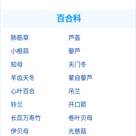
百合科
肺筋草
芦荟
小根蒜
藜芦
知母
天门冬
羊齿天冬
蒙自藜芦
心叶百合
吊兰
铃兰
开口箭
长蕊万寿竹
卷叶贝母
伊贝母
光慈菇