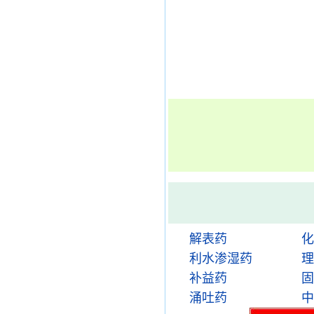
解表药
化
利水渗湿药
理
补益药
固
涌吐药
中