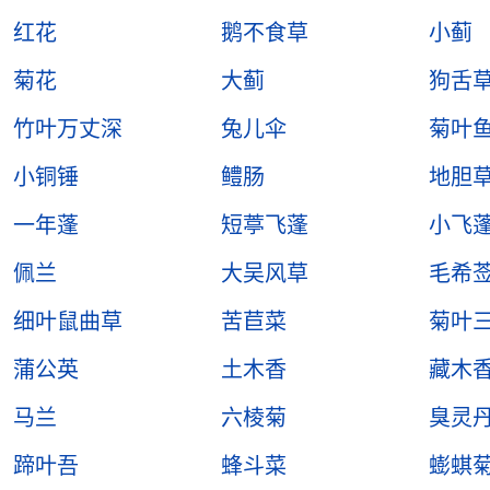
红花
鹅不食草
小蓟
菊花
大蓟
狗舌
竹叶万丈深
兔儿伞
菊叶
小铜锤
鳢肠
地胆
一年蓬
短葶飞蓬
小飞
佩兰
大吴风草
毛希
细叶鼠曲草
苦苣菜
菊叶
蒲公英
土木香
藏木
马兰
六棱菊
臭灵
蹄叶吾
蜂斗菜
蟛蜞