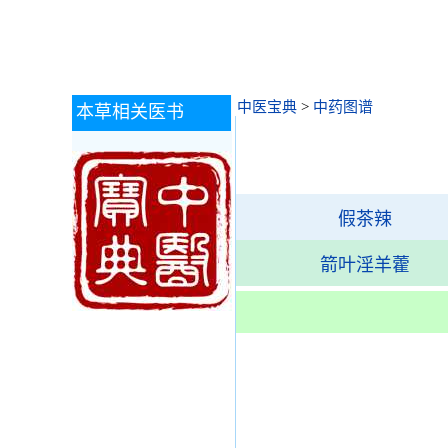
中医宝典
>
中药图谱
本草相关医书
假茶辣
箭叶淫羊藿