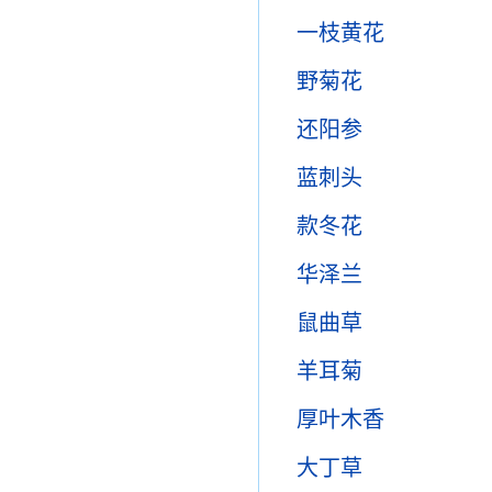
一枝黄花
野菊花
还阳参
蓝刺头
款冬花
华泽兰
鼠曲草
羊耳菊
厚叶木香
大丁草