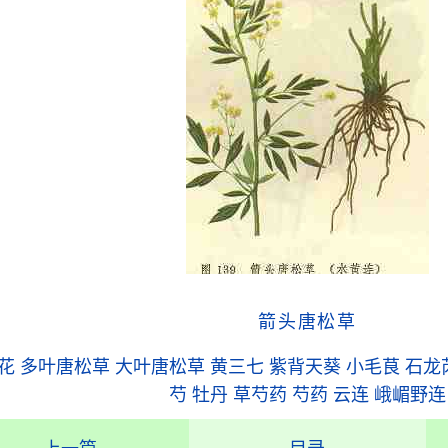
箭头唐松草
花
多叶唐松草
大叶唐松草
黄三七
紫背天葵
小毛茛
石龙
芍
牡丹
草芍药
芍药
云连
峨嵋野连