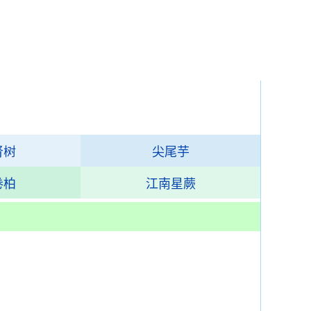
肾树
尖尾芋
卷柏
江南星蕨