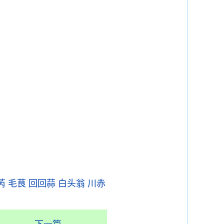
芮
毛茛
回回蒜
白头翁
川赤