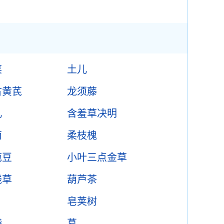
菜
土儿
古黄芪
龙须藤
儿
含羞草决明
南
柔枝槐
苞豆
小叶三点金草
钱草
葫芦茶
皂荚树
袋
葛