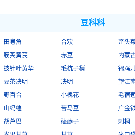
豆科科
田皂角
合欢
歪头
膜荚黄芪
赤豆
内蒙
披针叶黄华
毛杭子梢
锦鸡
豆茶决明
决明
望江
野百合
小槐花
毛宿
山蚂蝗
苦马豆
广金
胡芦巴
磕藤子
刺桐
光果甘草
甘草
米口