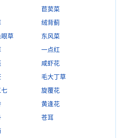
苣荬菜
草
绒背蓟
鱼眼草
东风菜
草
一点红
蓬
咸虾花
莶
毛大丁草
三七
旋覆花
香
黄逢花
丹
苍耳
菊