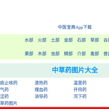
中医宝典App下载
水部
火部
土部
金部
石部
草部
谷
果部
木部
虫部
鳞部
介部
禽部
兽
中草药图片大全
痰止咳药
清热药
温里药
气药
理血药
开窍药
涩药
消导药
泻下药
草药图片