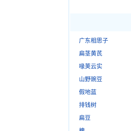
广东相思子
扁茎黄芪
喙荚云实
山野豌豆
假地蓝
排钱树
扁豆
槐