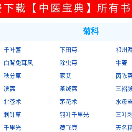
菊科
千叶蓍
下田菊
祁州
白背兔耳风
除虫菊
牛蒡
秋分草
家艾
茵陈
滨蒿
茶绒蒿
三褶
北苍术
茅花术
水母
刺针草
羽叶千里光
三叶
千里光
藏飞廉
天名