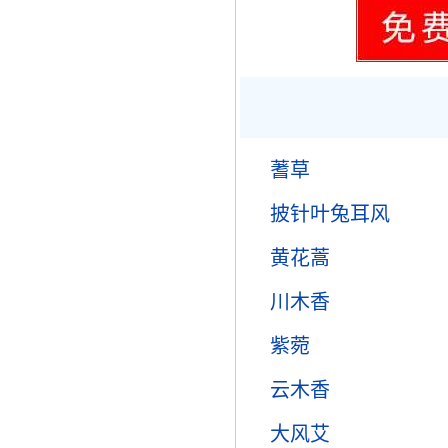
蓍草
披针叶兔耳风
黄花蒿
川木香
紫菀
云木香
大风艾