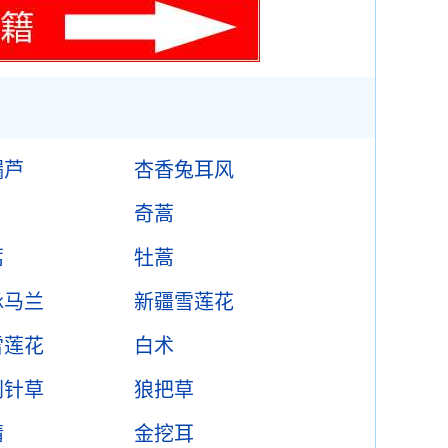
漏芦
杏香兔耳风
奇蒿
蒿
牡蒿
脉马兰
新疆雪莲花
雪莲花
白术
刺针草
狼把草
精
金挖耳