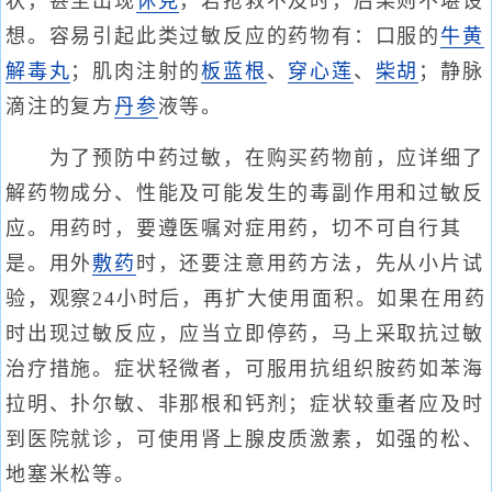
状，甚至出现
休克
，若抢救不及时，后果则不堪设
想。容易引起此类过敏反应的药物有：口服的
牛黄
解毒丸
；肌肉注射的
板蓝根
、
穿心莲
、
柴胡
；静脉
滴注的复方
丹参
液等。
为了预防中药过敏，在购买药物前，应详细了
解药物成分、性能及可能发生的毒副作用和过敏反
应。用药时，要遵医嘱对症用药，切不可自行其
是。用外
敷药
时，还要注意用药方法，先从小片试
验，观察24小时后，再扩大使用面积。如果在用药
时出现过敏反应，应当立即停药，马上采取抗过敏
治疗措施。症状轻微者，可服用抗组织胺药如苯海
拉明、扑尔敏、非那根和钙剂；症状较重者应及时
到医院就诊，可使用肾上腺皮质激素，如强的松、
地塞米松等。