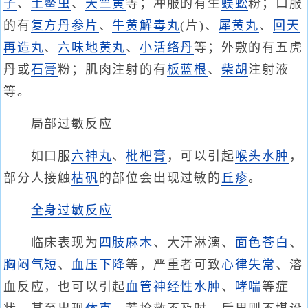
子
、
土鳖虫
、
天竺黄
等；冲服的有生
蜈蚣
粉；口服
的有
复方丹参片
、
牛黄
解毒丸
(片)、
犀黄丸
、
回天
再造丸
、
六味地黄丸
、
小活络丹
等；外敷的有五虎
丹或
石膏
粉；肌肉注射的有
板蓝根
、
柴胡
注射液
等。
局部过敏反应
如口服
六神丸
、
枇杷膏
，可以引起
喉头水肿
，
部分人接触
枯矾
的部位会出现过敏的
丘疹
。
全身过敏反应
临床表现为
四肢麻木
、大汗淋漓、
面色苍白
、
胸闷
气短
、
血压下降
等，严重者可致
心律失常
、溶
血反应，也可以引起
血管神经性水肿
、
哮喘
等症