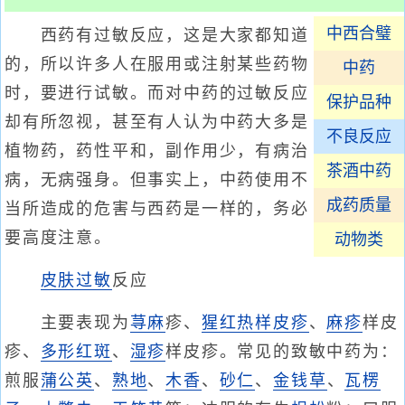
中西合璧
西药有过敏反应，这是大家都知道
的，所以许多人在服用或注射某些药物
中药
时，要进行试敏。而对中药的过敏反应
保护品种
却有所忽视，甚至有人认为中药大多是
不良反应
植物药，药性平和，副作用少，有病治
茶酒中药
病，无病强身。但事实上，中药使用不
成药质量
当所造成的危害与西药是一样的，务必
要高度注意。
动物类
皮肤过敏
反应
主要表现为
荨麻
疹、
猩红热样皮疹
、
麻疹
样皮
疹、
多形红斑
、
湿疹
样皮疹。常见的致敏中药为：
煎服
蒲公英
、
熟地
、
木香
、
砂仁
、
金钱草
、
瓦楞