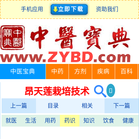
手机应用
立即下载
资助我们
中医宝典
中药
方剂
疾病
百科
昂天莲栽培技术
上一篇
目录
相关
下一篇
就医
生活
用药
药识
知识
饮食
健康