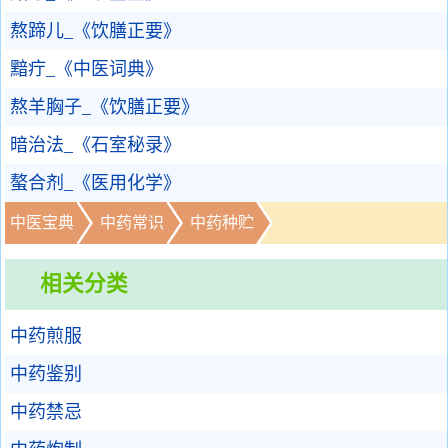
熬蹄儿_《饮膳正要》
黯疔_《中医词典》
熬羊胸子_《饮膳正要》
暗治法_《石室秘录》
螯合剂_《医用化学》
中医宝典
中药常识
中药种贮
相关分类
中药煎服
中药鉴别
中药禁忌