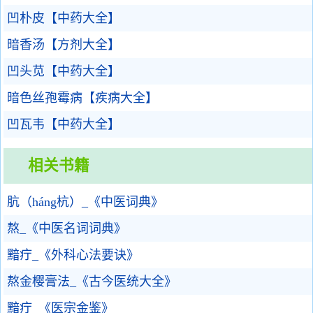
凹朴皮【中药大全】
暗香汤【方剂大全】
凹头苋【中药大全】
暗色丝孢霉病【疾病大全】
凹瓦韦【中药大全】
相关书籍
肮（háng杭）_《中医词典》
熬_《中医名词词典》
黯疔_《外科心法要诀》
熬金樱膏法_《古今医统大全》
黯疔_《医宗金鉴》