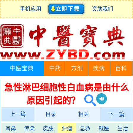
手机应用
立即下载
资助我们
中医宝典
中药
方剂
疾病
百科
急性淋巴细胞性白血病是由什么
原因引起的？
上一篇
目录
相关
下一篇
耳鼻
传染
皮肤
肿瘤
急救
就医
生活