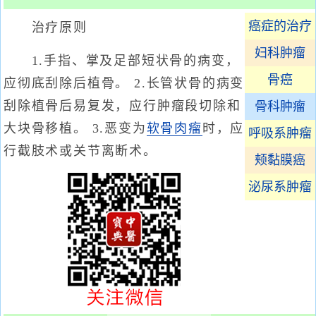
癌症的治疗
治疗原则
妇科肿瘤
1.手指、掌及足部短状骨的病变，
骨癌
应彻底刮除后植骨。 2.长管状骨的病变
刮除植骨后易复发，应行肿瘤段切除和
骨科肿瘤
大块骨移植。 3.恶变为
软骨肉瘤
时，应
呼吸系肿瘤
行截肢术或关节离断术。
颊黏膜癌
泌尿系肿瘤