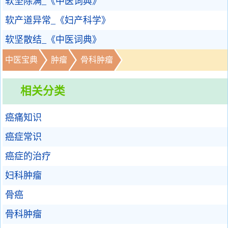
软坚除满_《中医词典》
软产道异常_《妇产科学》
软坚散结_《中医词典》
中医宝典
肿瘤
骨科肿瘤
相关分类
癌痛知识
癌症常识
癌症的治疗
妇科肿瘤
骨癌
骨科肿瘤