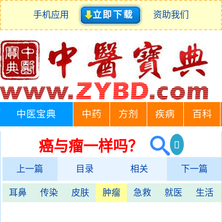
手机应用
立即下载
资助我们
中医宝典
中药
方剂
疾病
百科
癌与瘤一样吗？
上一篇
目录
相关
下一篇
耳鼻
传染
皮肤
肿瘤
急救
就医
生活