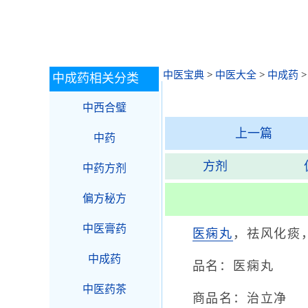
中医宝典
>
中医大全
>
中成药
中成药相关分类
中西合璧
上一篇
中药
方剂
中药方剂
偏方秘方
中医膏药
医痫丸
，祛风化痰
中成药
品名：医痫丸
中医药茶
商品名：治立净