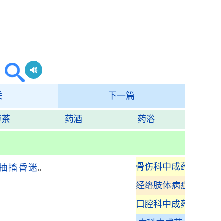
关
下一篇
药茶
药酒
药浴
骨伤科中成药
抽搐
昏迷
。
经络肢体病症中成药
口腔科中成药