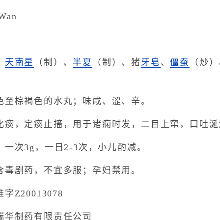
Wan
、
天南星
（制）、
半夏
（制）、猪
牙皂
、
僵蚕
（炒）
至棕褐色的水丸；味咸、涩、辛。
痰，定痰止搐，用于诸痫时发，二目上窜，口吐涎
次3g，一日2-3次，小儿酌减。
毒剧药，不宜多服；孕妇禁用。
20013078
华制药有限责任公司