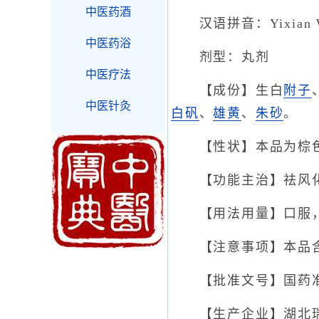
中医药酒
汉语拼音：Yixian 
中医药浴
剂型：丸剂
中医疗法
【成份】生白
附子
中医针灸
白矾
、
雄黄
、
朱砂
。
【性状】本品为棕色
【功能主治】祛风化
【用法用量】口服，一
【注意事项】本品含
【批准文号】国药准字Z
【生产企业】湖北瑞