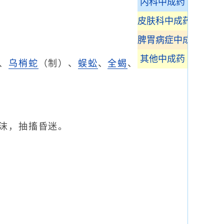
内科中成药
皮肤科中成药
脾胃病症中成药
其他中成药
、
乌梢蛇
（制）、
蜈蚣
、
全蝎
、
沫，抽搐昏迷。