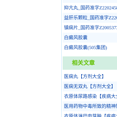
抑亢丸_国药准字Z220245
益肝乐颗粒_国药准字Z2202
镇痫片_国药准字Z200537
白癜风胶囊
白癜风胶囊(505集团)
相关文章
医痫丸【方剂大全】
医痫无双丸【方剂大全】
衣原体尿路感染【疾病大
医用药物中毒所致的精神
衣原体淋巴肉芽肿【疾病