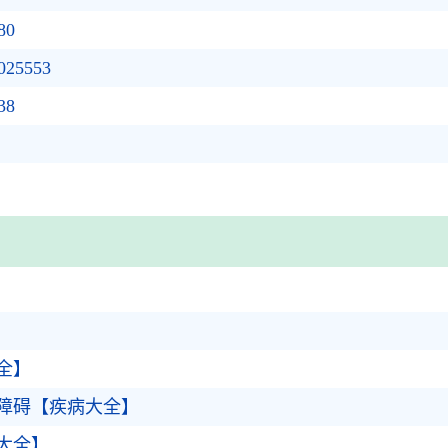
80
5553
38
全】
障碍【疾病大全】
大全】