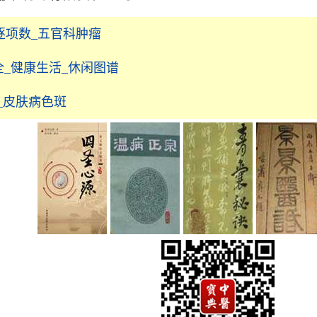
逐项数_五官科肿瘤
全_健康生活_休闲图谱
_皮肤病色斑