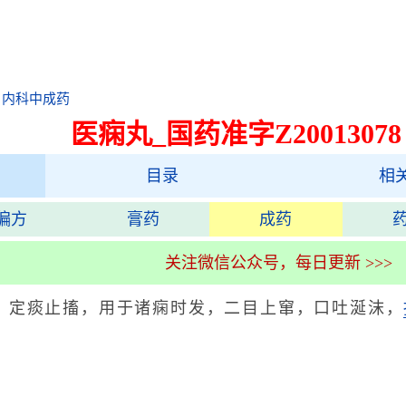
>
内科中成药
医痫丸_国药准字Z20013078
目录
相
偏方
膏药
成药
关注微信公众号，每日更新 >>>
，定痰止搐，用于诸痫时发，二目上窜，口吐涎沫，