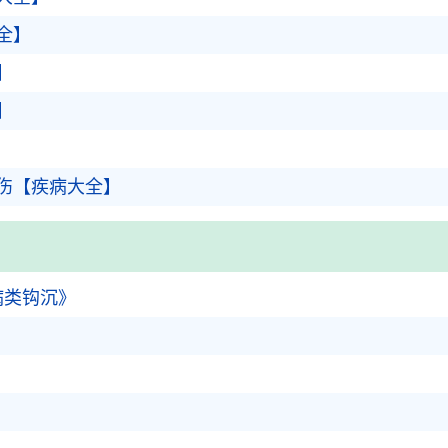
全】
】
】
伤【疾病大全】
病类钩沉》