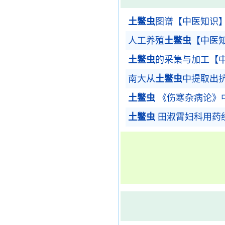
土鳖虫
图谱【中医知识
人工养殖
土鳖虫
【中医
土鳖虫
的采集与加工【
南大从
土鳖虫
中提取出
土鳖虫
《伤寒杂病论》中
土鳖虫
田淑霄妇科用药