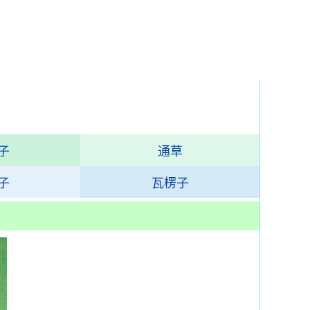
子
通草
子
瓦楞子