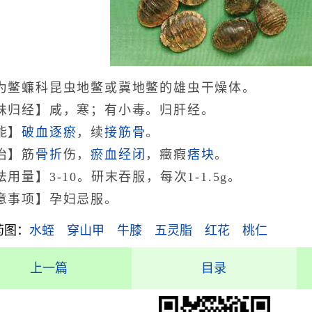
为鳖蠊科昆虫地鳖或冀地鳖的雄虫干燥体。
味归经】咸，寒；有小毒。归肝经。
能】
破血
逐瘀
，续
接筋骨
。
治】筋
骨折
伤，
瘀血经闭
，癥瘕
痞块
。
用量】3-10。研末吞服，每次1-1.5g。
意事项】孕妇忌服。
药图：
水蛭
穿山甲
牛膝
五灵脂
红花
桃仁
上一篇
目录