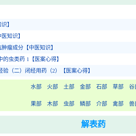
】
知识】
中医知识】
抗肿瘤成分【中医知识】
的虫类药 1【医案心得】
经验（二）闭经用药（2）【医案心得】
水部
火部
土部
金部
石部
草部
谷
果部
木部
虫部
鳞部
介部
禽部
兽
解表药