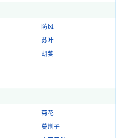
防风
苏叶
胡荽
菊花
蔓荆子