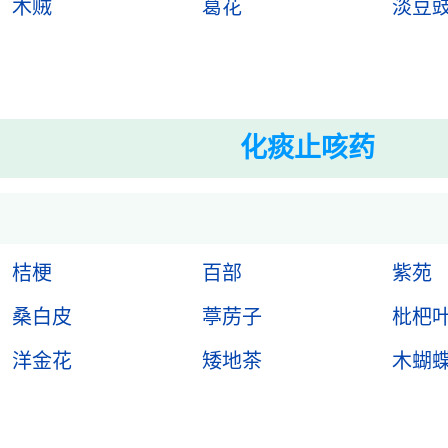
木贼
葛花
淡豆
化痰止咳药
桔梗
百部
紫苑
桑白皮
葶苈子
枇杷
洋金花
矮地茶
木蝴