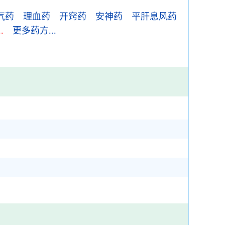
气药
理血药
开窍药
安神药
平肝息风药
.
更多药方...