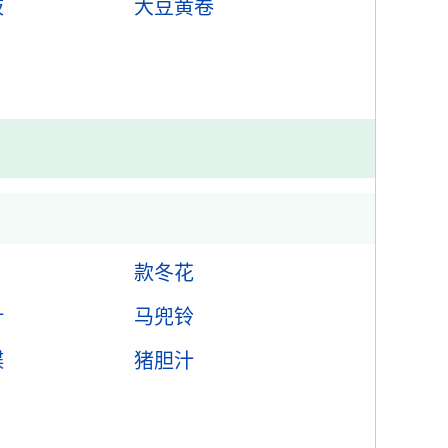
豉
大豆黄卷
款冬花
叶
马兜铃
蝶
猪胆汁