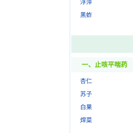
浮萍
黑蚱
一、止咳平喘药
杏仁
苏子
白果
焊菜