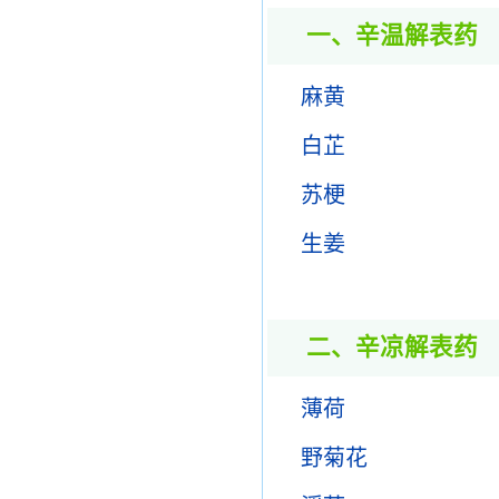
一、辛温解表药
麻黄
白芷
苏梗
生姜
二、辛凉解表药
薄荷
野菊花