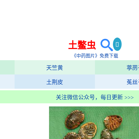
土鳖虫
《中药图片》免费下载
天竺黄
葶苈
土荆皮
菟丝
关注微信公众号，每日更新 >>>