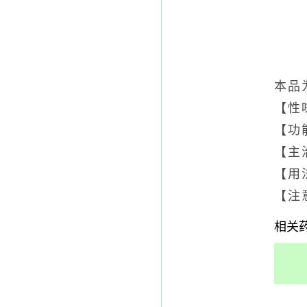
本品
【性
【功
【主
【用法
【注
相关