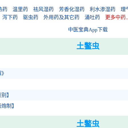
热药
温里药
祛风湿药
芳香化湿药
利水渗湿药
理
泻下药
驱虫药
外用药及其它药
涌吐药
更多中药..
中医宝典App下载
土鳖虫
解》
鉴别】
药炮制】
土鳖虫