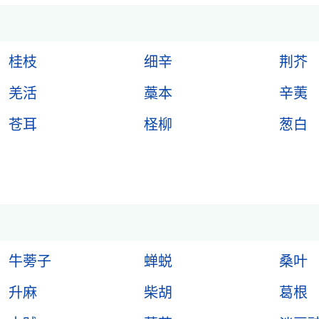
桂枝
细辛
荆芥
羌活
藁本
辛荑
苍耳
柽柳
葱白
牛蒡子
蝉蜕
桑叶
升麻
柴胡
葛根