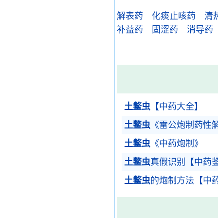
解表药
化痰止咳药
清
补益药
固涩药
消导药
土鳖虫
【中药大全】
土鳖虫
《雷公炮制药性
土鳖虫
《中药炮制》
土鳖虫
真假识别【中药
土鳖虫
的炮制方法【中