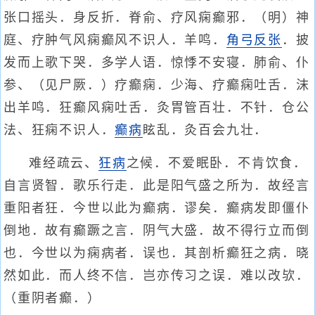
张口摇头．身反折．脊俞、疗风痫癫邪．（明）神
庭、疗肿气风痫癫风不识人．羊鸣．
角弓反张
．披
发而上歌下哭．多学人语．惊悸不安寝．肺俞、仆
参、（见尸厥．）疗癫痫．少海、疗癫痫吐舌．沫
出羊鸣．狂癫风痫吐舌．灸胃管百壮．不针．仓公
法、狂痫不识人．
癫病
眩乱．灸百会九壮．
难经疏云、
狂病
之候．不爱眠卧．不肯饮食．
自言贤智．歌乐行走．此是阳气盛之所为．故经言
重阳者狂．今世以此为癫病．谬矣．癫病发即僵仆
倒地．故有癫蹶之言．阴气大盛．故不得行立而倒
也．今世以为痫病者．误也．其剖析癫狂之病．晓
然如此．而人终不信．岂亦传习之误．难以改欤．
（重阴者癫．）