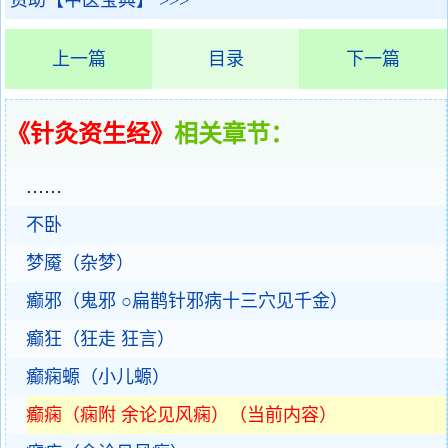
资助【中医宝典】 >>>
上一篇
目录
下一篇
《针灸资生经》
相关章节：
……
不卧
梦魇（杂梦）
癫邪（鬼邪 ○扁鹊针邪病十三穴见千金）
癫狂（狂走 狂言）
癫痫螈（小儿螈）
癫痫（痫附 余论见风痫）（当前内容）