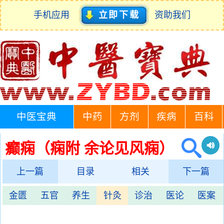
手机应用
立即下载
资助我们
中医宝典
中药
方剂
疾病
百科
癫痫（痫附 余论见风痫）
上一篇
目录
相关
下一篇
金匮
五官
养生
针灸
诊治
医论
医案