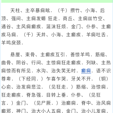
天柱、主卒暴痫眩．（千）攒竹、小海、后
顶、强间、主痫发螈 狂走．商丘、主痫丝竹空、
通谷、主风痫癫疾．涎沫狂烦．金门、仆参、主癫
疾马痫．（千）天井、小海、主癫疾．羊痫吐舌．
羊鸣戾颈．
悬厘、束骨、主癫疾互引．善惊羊鸣．筋缩、
曲骨、阴谷、行间、主惊痫狂走癫疾．列缺、主热
痫惊而有所见．水沟、治失笑无时．
癫痫
．语不识
尊卑．（下经同．）乍喜乍哭．牙关不开．（铜）
心俞、治发痫悲泣．（见狂走．）筋缩、治惊痫．
狂走癫疾．脊急强．目转上垂．仆参、（见狂
言．）金门、（见尸厥．）治癫痫．脊中、治风痫
癫邪．神门、治大小人五痫．金门、治小儿发痫．