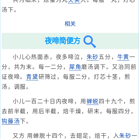
共为细末，炼蜜为丸
芡实
大。每服一丸，灯芯
汤下。
相关
夜啼简便方
小儿心热面赤，夜多啼泣，
朱砂
五分，
牛黄
一
分，共为末。每一二分，
犀角
磨汤调下。又治同前
证夜啼。
青黛
研筛过，每服二分，灯芯十茎，煎
汤，调服。
小儿一百二十日内夜啼，用
蝉蜕
四十九个，煎
去前半截，用后半截，焙干燥，研末。每服四分，
钩藤汤
下。
又方 用蝉脱十四个，去翅足，焙干，入
朱砂
一