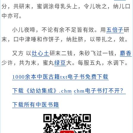
分，共研末，蜜调涂母乳头上，令儿吮之，纳儿口
中亦可。
小儿夜啼，不论有余不足皆有效。用
五倍子
研
末，口中津唾和作饼子，纳肚脐，以带扎之，效。
又方 以
灶心土
研末二钱，朱砂飞过一钱，
麝香
少许，共为末，蜜丸
绿豆
大。每服五丸，水调下。
1000余本中医古籍txt电子书免费下载
下载《幼幼集成》.chm
chm电子书打不开？
下载所有中医书籍