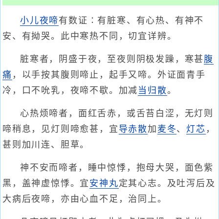
小儿夜啼
有数证∶有脏寒、有心热、有神不
安、有拗哭。此中寒热不同，切宜详辨。
脏寒者，阴盛于夜，至夜则阴极发躁，寒甚
腹
痛
，以手按其腹则啼止，起手又啼。外证面青手
冷，口不吮乳，夜啼不歇。加减
当归散
。
心热烦啼者，面红舌赤，或舌苔白涩，无灯则
啼稍息，见灯则啼愈甚，宜
导赤散
加
麦冬
、
灯芯
，
甚则加川连、胆草。
神不安而啼者，睡中惊悸，抱母大哭，面色紫
黑，盖神虚惊悸。宜
安神丸
定其心志。及吐泻后及
大病后夜啼，亦由心血不足，治同上。