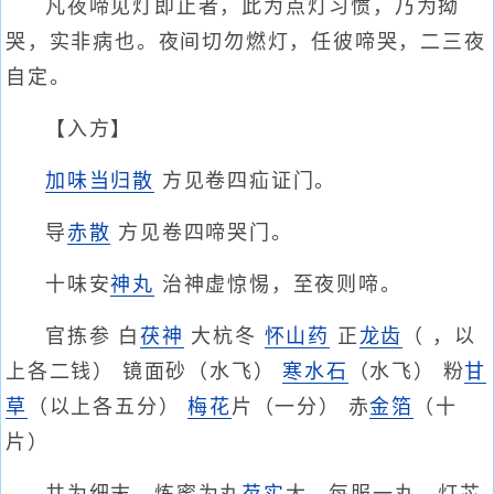
凡夜啼见灯即止者，此为点灯习惯，乃为拗
哭，实非病也。夜间切勿燃灯，任彼啼哭，二三夜
自定。
【入方】
加味当归散
方见卷四疝证门。
导
赤散
方见卷四啼哭门。
十味安
神丸
治神虚惊惕，至夜则啼。
官拣参 白
茯神
大杭冬
怀山药
正
龙齿
（ ，以
上各二钱） 镜面砂（水飞）
寒水石
（水飞） 粉
甘
草
（以上各五分）
梅花
片（一分） 赤
金箔
（十
片）