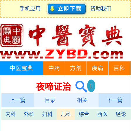
手机应用
立即下载
资助我们
中医宝典
中药
方剂
疾病
百科
夜啼证治
上一篇
目录
相关
下一篇
内科
外科
妇科
儿科
综合
西医
经论