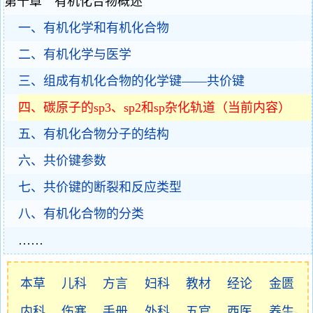
第十章 有机化合物概述
一、有机化学和有机化合物
二、有机化学与医学
三、组成有机化合物的化学键——共价键
四、碳原子的sp3、sp2和sp杂化轨道（当前内容）
五、有机化合物分子的结构
六、共价键参数
七、共价键的断裂和反应类型
八、有机化合物的分类
……
本草
儿科
方言
妇科
教材
经论
金匮
内科
伤寒
手册
外科
五官
西医
养生