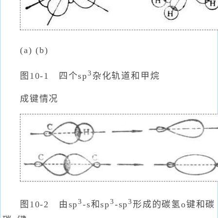
(a) (b)
3
图10-1 四个sp
杂化轨道和甲烷
成键情况
3
3
3
图10-2 由sp
-s和sp
-sp
形成的碳氢o键和碳