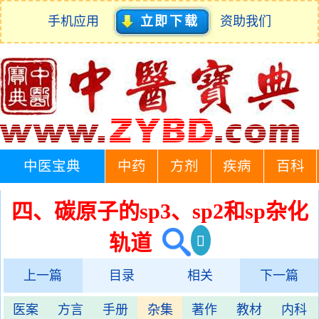
手机应用
立即下载
资助我们
中医宝典
中药
方剂
疾病
百科
四、碳原子的sp3、sp2和sp杂化
轨道
上一篇
目录
相关
下一篇
医案
方言
手册
杂集
著作
教材
内科