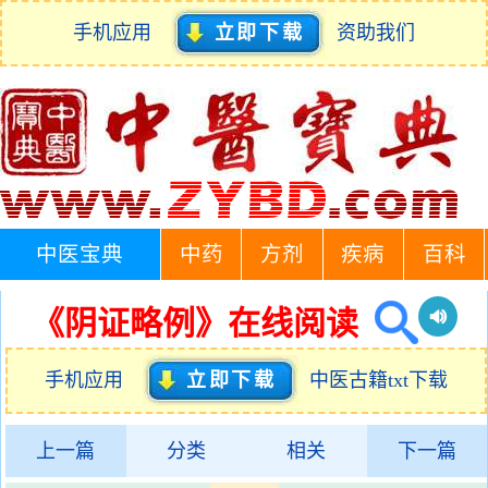
手机应用
立即下载
资助我们
中医宝典
中药
方剂
疾病
百科
《阴证略例》在线阅读
手机应用
立即下载
中医古籍txt下载
上一篇
分类
相关
下一篇