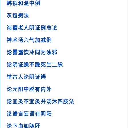
韩祗和温中例
灰包熨法
海藏老人阴证例总论
神术汤六气加减例
论雾露饮冷同为浊邪
论阴证躁不躁死生二脉
举古人论阴证辨
论元阳中脱有内外
论宜灸不宜灸并汤沐四肢法
论谵言妄语有阴阳
论下血如豚肝