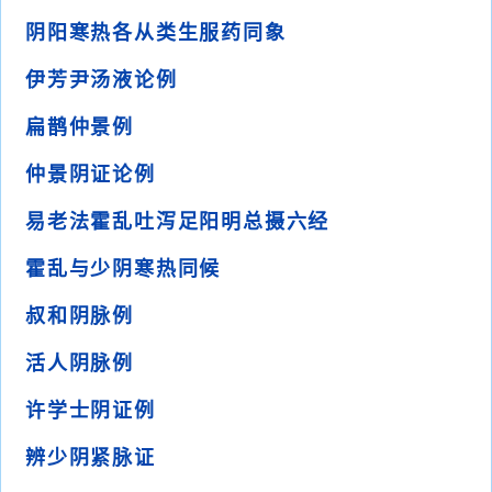
阴阳寒热各从类生服药同象
伊芳尹汤液论例
扁鹊仲景例
仲景阴证论例
易老法霍乱吐泻足阳明总摄六经
霍乱与少阴寒热同候
叔和阴脉例
活人阴脉例
许学士阴证例
辨少阴紧脉证