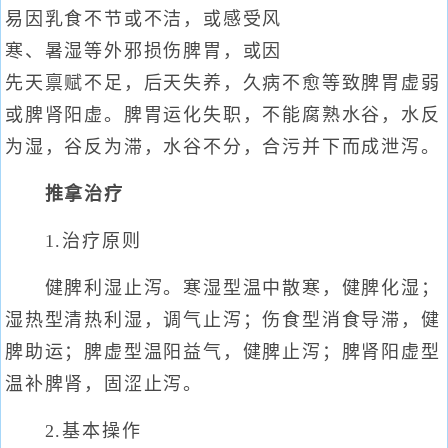
易因乳食不节或不洁，或感受风
寒、暑湿等外邪损伤脾胃，或因
先天禀赋不足，后天失养，久病不愈等致脾胃虚弱
或脾肾阳虚。脾胃运化失职，不能腐熟水谷，水反
为湿，谷反为滞，水谷不分，合污并下而成泄泻。
推拿治疗
1.治疗原则
健脾利湿止泻。寒湿型温中散寒，健脾化湿；
湿热型清热利湿，调气止泻；伤食型消食导滞，健
脾助运；脾虚型温阳益气，健脾止泻；脾肾阳虚型
温补脾肾，固涩止泻。
2.基本操作