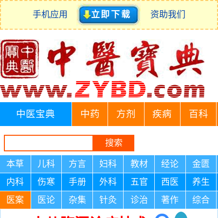
手机应用
立即下载
资助我们
中医宝典
中药
方剂
疾病
百科
本草
儿科
方言
妇科
教材
经论
金匮
内科
伤寒
手册
外科
五官
西医
养生
医案
医论
杂集
针灸
诊治
著作
综合