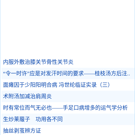
内服外敷治膝关节骨性关节炎
“令一时许”应是对发汗时间的要求——桂枝汤方后注..
面瘫因于少阳阳明合病 冯世纶临证实录（三）
术附汤加减治肩周炎
时有常位而气无必也——手足口病增多的运气学分析
生炒莱菔子 功用各不同
抽丝剥茧辨方证