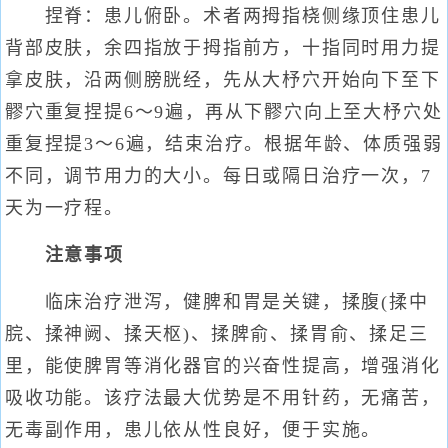
捏脊：患儿俯卧。术者两拇指桡侧缘顶住患儿
背部皮肤，余四指放于拇指前方，十指同时用力提
拿皮肤，沿两侧膀胱经，先从大杼穴开始向下至下
髎穴重复捏提6～9遍，再从下髎穴向上至大杼穴处
重复捏提3～6遍，结束治疗。根据年龄、体质强弱
不同，调节用力的大小。每日或隔日治疗一次，7
天为一疗程。
注意事项
临床治疗泄泻，健脾和胃是关键，揉腹(揉中
脘、揉神阙、揉天枢)、揉脾俞、揉胃俞、揉足三
里，能使脾胃等消化器官的兴奋性提高，增强消化
吸收功能。该疗法最大优势是不用针药，无痛苦，
无毒副作用，患儿依从性良好，便于实施。