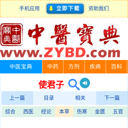
手机应用
立即下载
资助我们
中医宝典
中药
方剂
疾病
百科
使君子
上一篇
目录
相关
下一篇
综合
西医
经论
本草
伤寒
金匮
五官