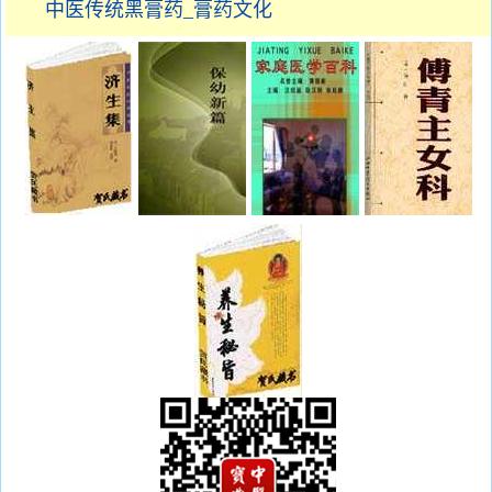
中医传统黑膏药_膏药文化