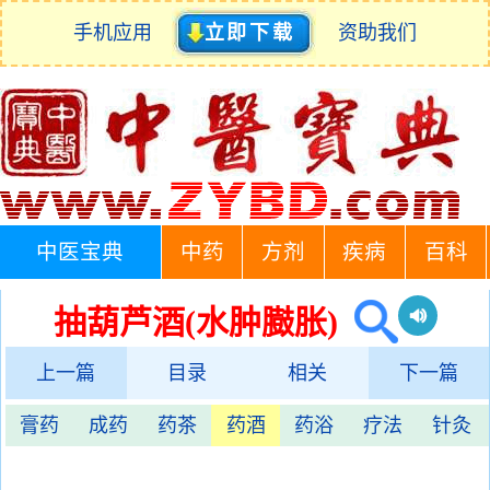
手机应用
立即下载
资助我们
中医宝典
中药
方剂
疾病
百科
抽葫芦酒(水肿臌胀)
上一篇
目录
相关
下一篇
膏药
成药
药茶
药酒
药浴
疗法
针灸