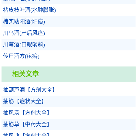
楮皮枝叶酒(水肿臌胀)
楮实助阳酒(阳痿)
川乌酒(产后风痉)
川芎酒(口眼㖞斜)
传尸酒方(痃癖)
相关文章
抽葫芦酒【方剂大全】
抽筋【症状大全】
抽风汤【方剂大全】
抽筋草【中药大全】