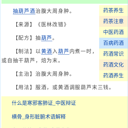
药茶养生
抽葫芦酒
治腹大周身肿。
药茶注意
【来源】《医林改错》
中医药酒
【配方】抽
葫芦
。
百病药酒
【制法】以
黄酒
入
葫芦
内煮一时，
药酒常识
或自抽干葫芦，焙为末。
药酒文化
【主治】治腹大周身肿。
药酒养生
【用法】服酒，或黄酒调服葫芦末三钱。
什么是寒邪客肺证_中医辩证
横骨_身形脏腑术语解释