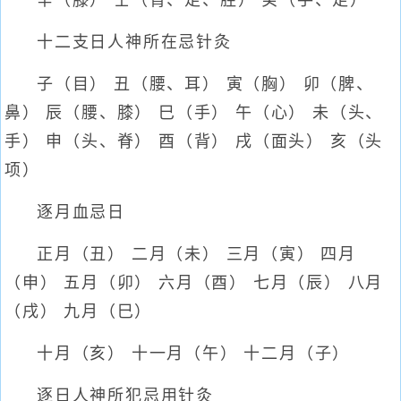
辛（膝） 壬（肾、足、胫） 癸（手、足）
十二支日人神所在忌针灸
子（目） 丑（腰、耳） 寅（胸） 卯（脾、
鼻） 辰（腰、膝） 巳（手） 午（心） 未（头、
手） 申（头、脊） 酉（背） 戌（面头） 亥（头
项）
逐月血忌日
正月（丑） 二月（未） 三月（寅） 四月
（申） 五月（卯） 六月（酉） 七月（辰） 八月
（戌） 九月（巳）
十月（亥） 十一月（午） 十二月（子）
逐日人神所犯忌用针灸