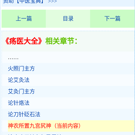
资助【中医宝典】 >>>
上一篇
目录
下一篇
《疡医大全》
相关章节：
……
火照门主方
论艾灸法
艾灸门主方
论针烙法
论刀针砭石法
神农所置九宫尻神（当前内容）