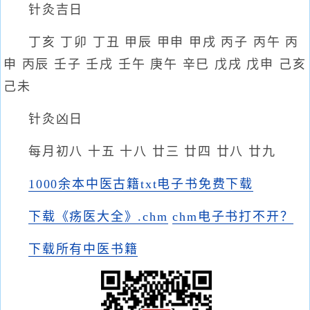
针灸吉日
丁亥 丁卯 丁丑 甲辰 甲申 甲戌 丙子 丙午 丙
申 丙辰 壬子 壬戌 壬午 庚午 辛巳 戊戌 戊申 己亥
己未
针灸凶日
每月初八 十五 十八 廿三 廿四 廿八 廿九
1000余本中医古籍txt电子书免费下载
下载《疡医大全》.chm
chm电子书打不开？
下载所有中医书籍