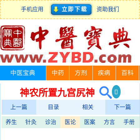
手机应用
立即下载
资助我们
中医宝典
中药
方剂
疾病
百科
神农所置九宫尻神
上一篇
目录
相关
下一篇
养生
针灸
诊治
医论
医案
方言
手册