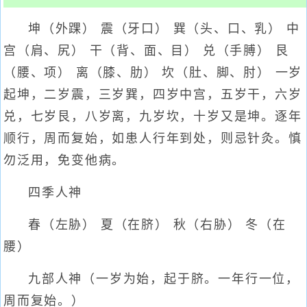
坤（外踝） 震（牙口） 巽（头、口、乳） 中
宫（肩、尻） 干（背、面、目） 兑（手膊） 艮
（腰、项） 离（膝、肋） 坎（肚、脚、肘） 一岁
起坤，二岁震，三岁巽，四岁中宫，五岁干，六岁
兑，七岁艮，八岁离，九岁坎，十岁又是坤。逐年
顺行，周而复始，如患人行年到处，则忌针灸。慎
勿泛用，免变他病。
四季人神
春（左胁） 夏（在脐） 秋（右胁） 冬（在
腰）
九部人神（一岁为始，起于脐。一年行一位，
周而复始。）