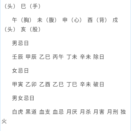
（头） 巳（手）
午（胸） 未（腹） 申（心） 酉（背） 戌
（头） 亥（股）
男忌日
壬辰 甲辰 乙巳 丙午 丁未 辛未 除日
女忌日
甲寅 乙卯 乙酉 乙巳 丁巳 辛未 破日
男女忌日
白虎 黑道 血支 血忌 月厌 月杀 月害 月刑 独
火