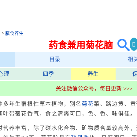
生
>
膳食养生
药食兼用菊花脑
目录
相
心理
四季
养生
关注微信公众号，每日更新 >>>
种多年生宿根性草本植物，别名
菊花
菜、路边黄、黄
茎叶带菊花香气，食之清爽可口，色、香、味俱佳。
养丰富，除了碳水化合物、矿物质含量较高外，