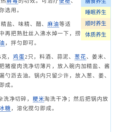
清热
解毒
的功效。可治疗
便秘
、
膳食养生
你选用。
睡眠养生
顺时养生
、精盐、味精、醋、
麻油
等适
中再把熟肚丝入沸水焯一下，捞
体质养生
油
，拌匀即可。
5克，
鸡蛋
2只，料酒、蒜泥、
葱花
、姜末、
把猪瘦肉洗净切薄片，放入碗内加精盐、酱
漏勺沥去油。锅内只留少许，放入葱、姜、
即成。
杂洗净切碎，
粳米
淘洗干净；然后把锅内放
冰糖
，溶化搅匀即成。