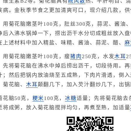
、维生素B2等。菊花脑具有
疏风散
热、平肝明目、
疾病。金秋季节食之更加清爽可口，现介绍几款，供
菊花脑嫩茎叶100克，肚丝300克，蒜泥、酱油
净后入沸水锅焯一下，捞出沥干水分切成粗丝放入盘
在上述材料中加入精盐、味精、酱油、蒜泥、醋、
麻
菊花脑嫩茎叶100克，瘦
猪肉
250克，水发
木耳
2
；先将菊花脑在沸水中焯后捞出沥干，切段待用。再
汁；然后把锅内放油烧至五成熟，下肉片滑透，倒入
、菊花脑、
木耳
颠翻几下，加入芡汁翻炒几下，出锅
花脑50克，
粳米
100克，
冰糖
适量；先将菊花脑去
至将成粥，放入菊花脑搅拌均匀，再煮至熟，加适量