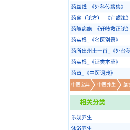
药丝线_《外科传薪集》
药食（论方）_《宜麟策
药随病施_《轩岐救正论
药实根_《名医别录》
药所出州土一首_《外台
药实根_《证类本草》
药童_《中医词典》
中医宝典
中医养生
膳
相关分类
乐娱养生
沐浴养生