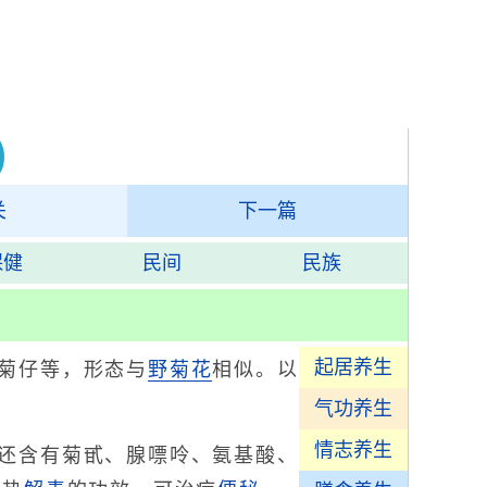
关
下一篇
保健
民间
民族
起居养生
菊仔等，形态与
野菊花
相似。以
气功养生
情志养生
还含有菊甙、腺嘌呤、氨基酸、