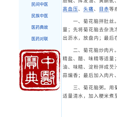
胆碱、挥发油、黄酮甙
民间中医
高血压
、
头痛
、
目赤
等
民族中医
一、菊花脑拌肚丝。用
医药典故
量；先将菊花脑去杂洗
出沥水，放盘内；最后
医药对联
二、菊花脑炒肉片。用
精盐、醋、味精等适量
油、味精、淀粉拌成芡
蒜煸香；最后加入肉片
三、菊花脑粥。用菊
适量清水，加入粳米煮