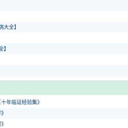
病大全】
全】
三十年临证经验集》
学》
规》