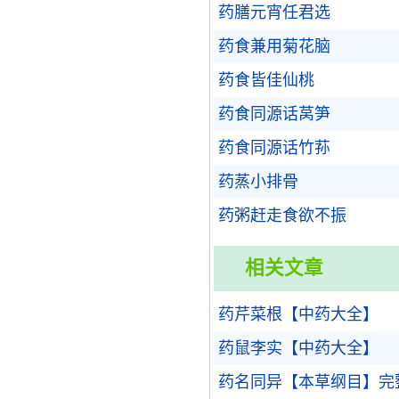
药膳元宵任君选
药食兼用菊花脑
药食皆佳仙桃
药食同源话莴笋
药食同源话竹荪
药蒸小排骨
药粥赶走食欲不振
相关文章
药芹菜根【中药大全】
药鼠李实【中药大全】
药名同异【本草纲目】完