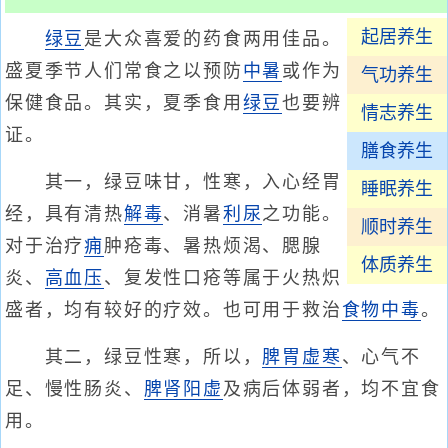
起居养生
绿豆
是大众喜爱的药食两用佳品。
盛夏季节人们常食之以预防
中暑
或作为
气功养生
保健食品。其实，夏季食用
绿豆
也要辨
情志养生
证。
膳食养生
其一，绿豆味甘，性寒，入心经胃
睡眠养生
经，具有清热
解毒
、消暑
利尿
之功能。
顺时养生
对于治疗
痈
肿疮毒、暑热烦渴、腮腺
体质养生
炎、
高血压
、复发性口疮等属于火热炽
盛者，均有较好的疗效。也可用于救治
食物中毒
。
其二，绿豆性寒，所以，
脾胃虚寒
、心气不
足、慢性肠炎、
脾肾阳虚
及病后体弱者，均不宜食
用。