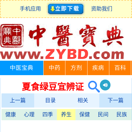
手机应用
立即下载
资助我们
中医宝典
中药
方剂
疾病
百科
夏食绿豆宜辨证
上一篇
目录
相关
下一篇
健康
心理
四季
养生
保健
民间
民族