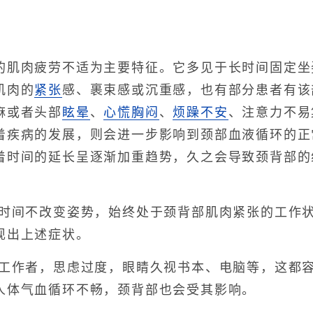
。
肉疲劳不适为主要特征。它多见于长时间固定坐
肌肉的
紧张
感、裹束感或沉重感，也有部分患者有该
麻或者头部
眩晕
、
心慌
胸闷
、
烦躁不安
、注意力不易
着疾病的发展，则会进一步影响到颈部血液循环的正
着时间的延长呈逐渐加重趋势，久之会导致颈背部的
间不改变姿势，始终处于颈背部肌肉紧张的工作状
现出上述症状。
作者，思虑过度，眼睛久视书本、电脑等，这都容
人体气血循环不畅，颈背部也会受其影响。