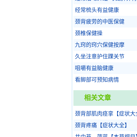
经常梳头有益健康
颈背疲劳的中医保健
颈椎保健操
九窍的窍穴保健按摩
久坐注意护住踝关节
咀嚼有益脑健康
看脚部可预知病情
相关文章
颈背部肌肉痉挛【症状大
颈背疼痛【症状大全】