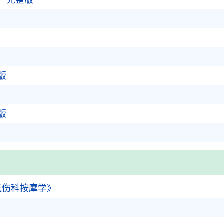
】完整版
版
版
】
医伤科按摩学》