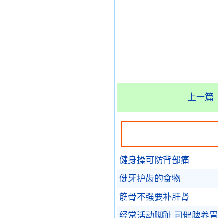
上一篇
健身操可防背部痛
健牙护齿的食物
筋骨不强要补肝肾
经常活动脚趾 可健脾养胃