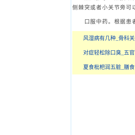
侧棘突或者小关节旁可
口服中药。根据患者
风湿病有几种_骨科
对症轻松除口臭_五
夏食枇杷润五脏_膳