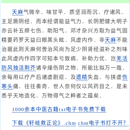
天麻
气微辛．味甘平．质坚润而沉．疗诸风．
主足厥阴经．而本经谓能益气力．长阴肥健大明子
亦云补五痨七伤．助阳气．邓才杂兴方取为益气固
精要药罗天益曰眼黑头眩．风虚内作．非
天麻
不能
治据此则天麻何啻治风尚为足少阴肾经滋补之剂味
此风虚内作四字可知本亏致病．补助力优．岂
羌活
防风
独活
荆芥
诸辛燥伤阴之物．所能比拟万一哉．
余每用以疗产后诸虚剧症．及
遗精
失血．与挟虚
伤
寒头
痛．往往奏奇．世人奈何仅以风药目之．是未
悉乎天地造化．万物得气之粹者之蕴矣．
1000余本中医古籍txt电子书免费下载
下载《轩岐救正论》.chm
chm电子书打不开？