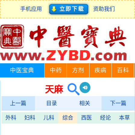
手机应用
立即下载
资助我们
中医宝典
中药
方剂
疾病
百科
天麻
上一篇
目录
相关
下一篇
外科
妇科
儿科
综合
西医
经论
本草