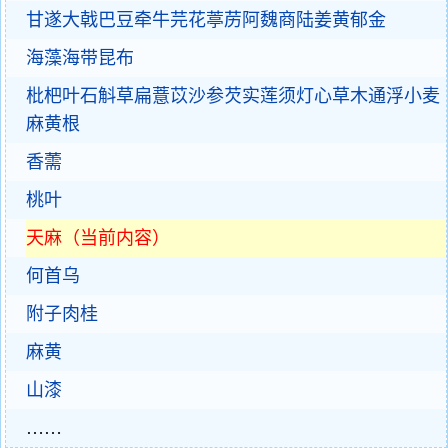
甘遂大戟巴豆牵牛芫花葶苈阿魏商陆姜黄郁金
海藻海带昆布
枇杷叶石斛草扁薏苡沙参芡实莲须灯心草木通浮小麦
麻黄根
香薷
桃叶
天麻（当前内容）
何首乌
附子肉桂
麻黄
山漆
……