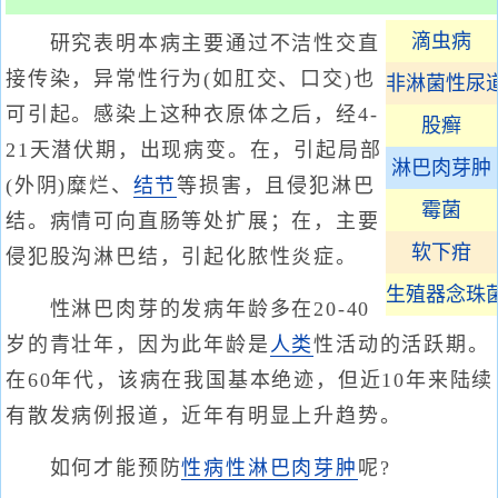
滴虫病
研究表明本病主要通过不洁性交直
接传染，异常性行为(如肛交、口交)也
非淋菌性尿
可引起。感染上这种衣原体之后，经4-
股癣
21天潜伏期，出现病变。在，引起局部
淋巴肉芽肿
(外阴)糜烂、
结节
等损害，且侵犯淋巴
霉菌
结。病情可向直肠等处扩展；在，主要
软下疳
侵犯股沟淋巴结，引起化脓性炎症。
生殖器念珠
性淋巴肉芽的发病年龄多在20-40
岁的青壮年，因为此年龄是
人类
性活动的活跃期。
在60年代，该病在我国基本绝迹，但近10年来陆续
有散发病例报道，近年有明显上升趋势。
如何才能预防
性病性淋巴肉芽肿
呢?