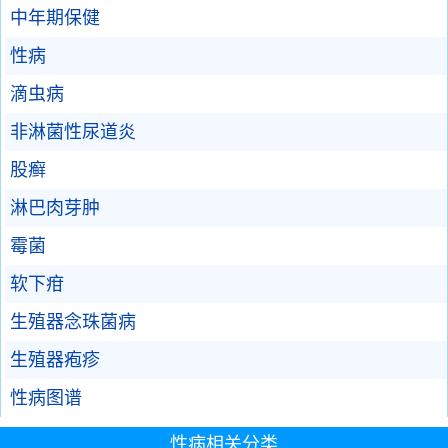
中年期保健
性病
滴虫病
非淋菌性尿道炎
股癣
淋巴肉芽肿
霉菌
软下疳
生殖器念珠菌病
生殖器疱疹
性病图谱
性病相关分类