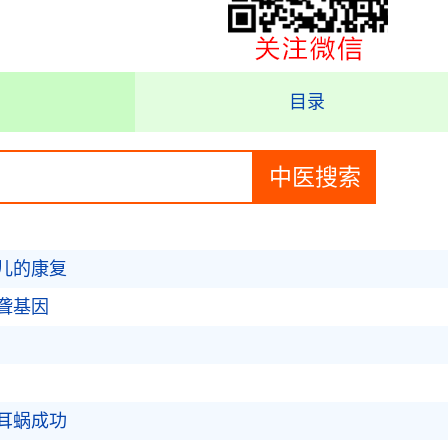
目录
儿的康复
聋基因
耳蜗成功