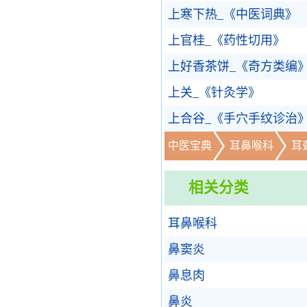
上寒下热_《中医词典》
上官桂_《药性切用》
上好香茶饼_《奇方类编
上关_《针灸学》
上合谷_《手穴手纹诊治
中医宝典
耳鼻喉科
耳
相关分类
耳鼻喉科
鼻窦炎
鼻息肉
鼻炎