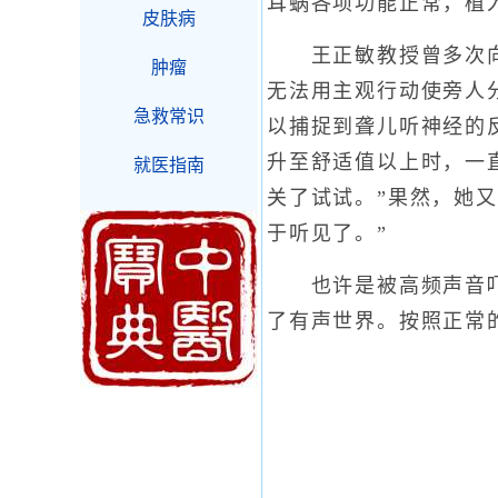
耳蜗各项功能正常，植
皮肤病
王正敏教授曾多次向记
肿瘤
无法用主观行动使旁人
急救常识
以捕捉到聋儿听神经的
升至舒适值以上时，一
就医指南
关了试试。”果然，她
于听见了。”
也许是被高频声音吓着
了有声世界。按照正常