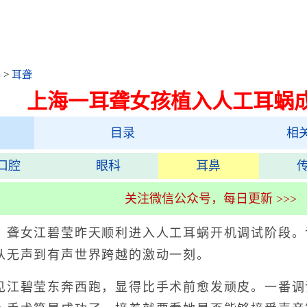
科
>
耳聋
上海一耳聋女孩植入人工耳蜗
目录
相
口腔
眼科
耳鼻
关注微信公众号，每日更新 >>>
女江碧莹昨天顺利进入人工耳蜗开机调试阶段。
从无声到有声世界跨越的激动一刻。
碧莹东奔西跑，显得比手术前愈发顽皮。一番调