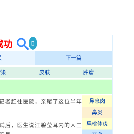
成功
关
下一篇
传染
皮肤
肿瘤
鼻息肉
记者赶往医院，亲睹了这位半年
鼻炎
扁桃体炎
试后，医生说江碧莹耳内的人工