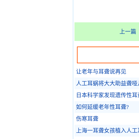
上一篇
让老年与耳聋说再见
人工耳蜗将大大助益聋哑
日本科学家发现遗传性耳
如何延缓老年性耳聋?
伤寒耳聋
上海一耳聋女孩植入人工