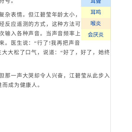
符号。
耳聋
耳鸣
复杂表情。但江碧莹年龄太小，
喉炎
经反应遥测的方式，这种方法可
次输入各种声音。当声音频率上
会厌炎
来。医生说：“行了!我再把声音
生大大松了口气，说道：“好了，好了，她终
但那一声大哭却令人兴奋，江碧莹从此步入
进而成为健康人。