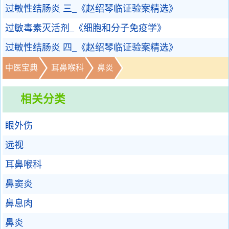
过敏性结肠炎 三_《赵绍琴临证验案精选》
过敏毒素灭活剂_《细胞和分子免疫学》
过敏性结肠炎 四_《赵绍琴临证验案精选》
中医宝典
耳鼻喉科
鼻炎
相关分类
眼外伤
远视
耳鼻喉科
鼻窦炎
鼻息肉
鼻炎