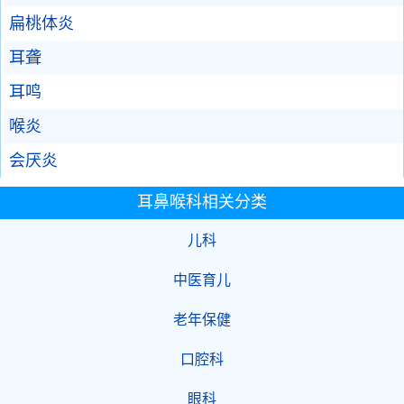
扁桃体炎
耳聋
耳鸣
喉炎
会厌炎
耳鼻喉科相关分类
儿科
中医育儿
老年保健
口腔科
眼科