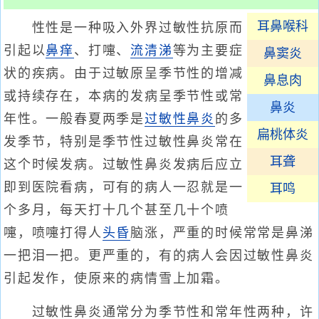
耳鼻喉科
性性是一种吸入外界过敏性抗原而
引起以
鼻痒
、打嚏、
流清涕
等为主要症
鼻窦炎
状的疾病。由于过敏原呈季节性的增减
鼻息肉
或持续存在，本病的发病呈季节性或常
鼻炎
年性。一般春夏两季是
过敏性鼻炎
的多
扁桃体炎
发季节，特别是季节性过敏性鼻炎常在
耳聋
这个时候发病。过敏性鼻炎发病后应立
即到医院看病，可有的病人一忍就是一
耳鸣
个多月，每天打十几个甚至几十个喷
嚏，喷嚏打得人
头昏
脑涨，严重的时候常常是鼻涕
一把泪一把。更严重的，有的病人会因过敏性鼻炎
引起发作，使原来的病情雪上加霜。
过敏性鼻炎通常分为季节性和常年性两种，许