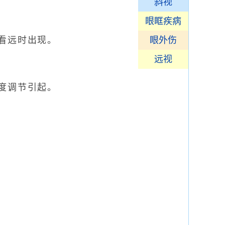
斜视
眼眶疾病
看远时出现。
眼外伤
远视
度调节引起。