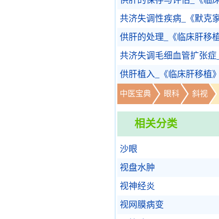
供肝的保存与评估_《临
共济失调性疾病_《默克
供肝的处理_《临床肝移
共济失调毛细血管扩张症
供肝植入_《临床肝移植
中医宝典
眼科
斜视
相关分类
沙眼
视盘水肿
视神经炎
视网膜病变