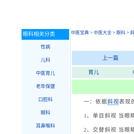
中医宝典
>
中医大全
>
眼科
>
眼科相关分类
性病
上一篇
儿科
育儿
中医育儿
老年保健
口腔科
一：依据
斜视
表现
眼科
1、单目斜视 当眼睛
耳鼻喉科
2、交替斜视 当眼睛