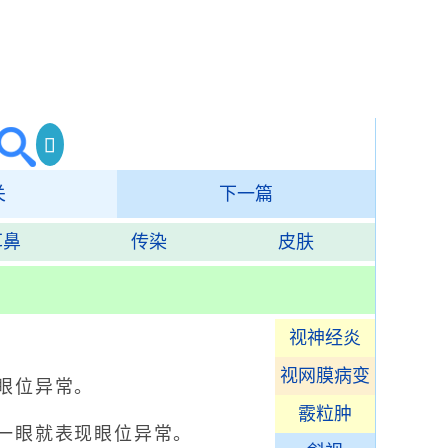
关
下一篇
耳鼻
传染
皮肤
视神经炎
视网膜病变
眼位异常。
霰粒肿
一眼就表现眼位异常。