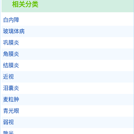
相关分类
白内障
玻璃体病
巩膜炎
角膜炎
结膜炎
近视
泪囊炎
麦粒肿
青光眼
弱视
散光