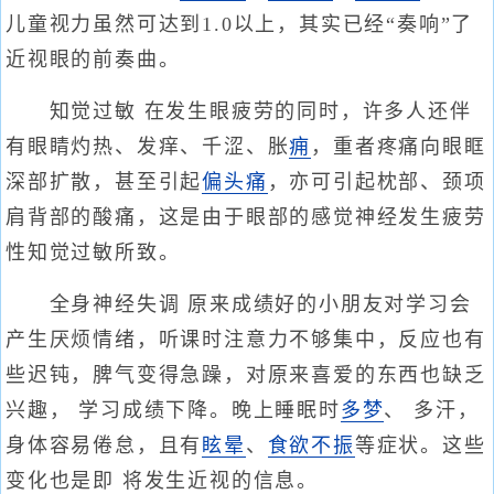
儿童视力虽然可达到1.0以上，其实已经“奏响”了
近视眼的前奏曲。
知觉过敏 在发生眼疲劳的同时，许多人还伴
有眼睛灼热、发痒、千涩、胀
痈
，重者疼痛向眼眶
深部扩散，甚至引起
偏头痛
，亦可引起枕部、颈项
肩背部的酸痛，这是由于眼部的感觉神经发生疲劳
性知觉过敏所致。
全身神经失调 原来成绩好的小朋友对学习会
产生厌烦情绪，听课时注意力不够集中，反应也有
些迟钝，脾气变得急躁，对原来喜爱的东西也缺乏
兴趣， 学习成绩下降。晚上睡眠时
多梦
、 多汗，
身体容易倦怠，且有
眩晕
、
食欲不振
等症状。这些
变化也是即 将发生近视的信息。