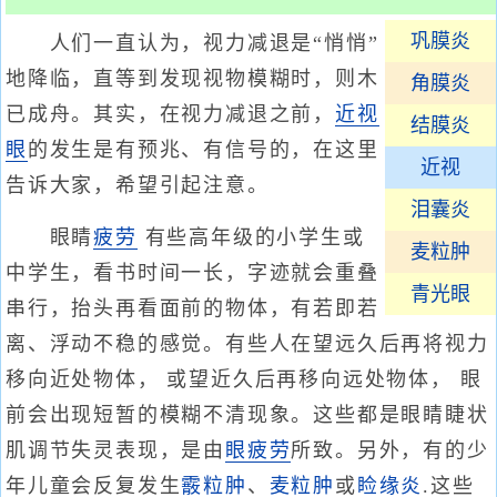
巩膜炎
人们一直认为，视力减退是“悄悄”
地降临，直等到发现视物模糊时，则木
角膜炎
已成舟。其实，在视力减退之前，
近视
结膜炎
眼
的发生是有预兆、有信号的，在这里
近视
告诉大家，希望引起注意。
泪囊炎
眼睛
疲劳
有些高年级的小学生或
麦粒肿
中学生，看书时间一长，字迹就会重叠
青光眼
串行，抬头再看面前的物体，有若即若
离、浮动不稳的感觉。有些人在望远久后再将视力
移向近处物体， 或望近久后再移向远处物体， 眼
前会出现短暂的模糊不清现象。这些都是眼睛睫状
肌调节失灵表现，是由
眼疲劳
所致。另外，有的少
年儿童会反复发生
霰粒肿
、
麦粒肿
或
睑缘炎
.这些