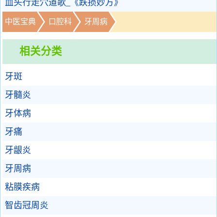
血头行走穴道歌_《跌损妙方》
中医宝典
口腔科
牙周病
相关分类
牙斑
牙髓炎
牙体病
牙痛
牙龈炎
牙周病
粘膜疾病
智齿冠周炎