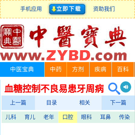
手机应用
立即下载
资助我们
中医宝典
中药
方剂
疾病
百科
血糖控制不良易患牙周病
上一篇
目录
相关
下一篇
儿科
育儿
老年
口腔
眼科
耳鼻
传染