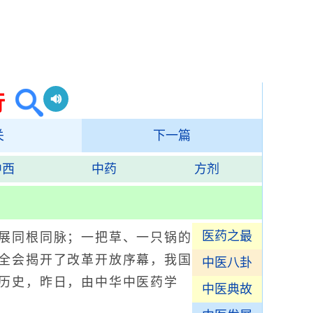
行
关
下一篇
中西
中药
方剂
医药之最
展同根同脉；一把草、一只锅的
全会揭开了改革开放序幕，我国
中医八卦
历史，昨日，由中华中医药学
中医典故