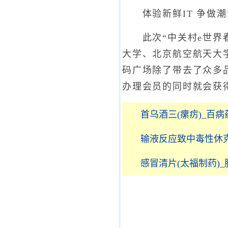
体验新鲜IT 争做潮
此次“中关村e世界春
大学、北京航空航天大
码广场除了带去了众多
办理会员的同时就会获
首乌酒三(瘰疠)_百病
输液反应致中毒性休
感冒清片(太福制药)