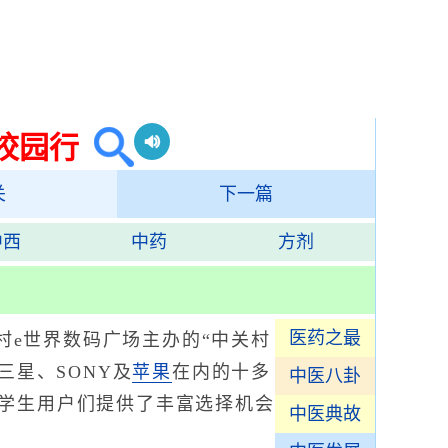
校园行
关
下一篇
中西
中药
方剂
医药之最
村e世界数码广场主办的“中关村
三星、SONY及
苹果
在内的十多
中医八卦
学生用户们提供了丰富选择机会
中医典故