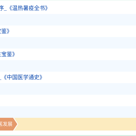
序_《温热暑疫全书》
宝鉴》
生宝鉴》
_《中国医学通史》
医发展