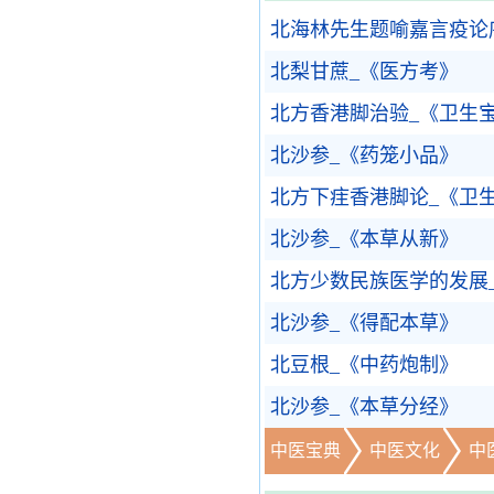
北海林先生题喻嘉言疫论
北梨甘蔗_《医方考》
北方香港脚治验_《卫生
北沙参_《药笼小品》
北方下疰香港脚论_《卫
北沙参_《本草从新》
北方少数民族医学的发展
北沙参_《得配本草》
北豆根_《中药炮制》
北沙参_《本草分经》
中医宝典
中医文化
中