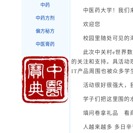
中药
中医药大学！我们
中药方剂
欢迎您
偏方秘方
校园里随处可见的
中医膏药
此次中关村e世界数码
的关注和支持。具活动
IT产品周围也被众多
活动很好很强大，我
学子们把这里围的水
填问卷拿礼品 看商
人越来越多 多日辛