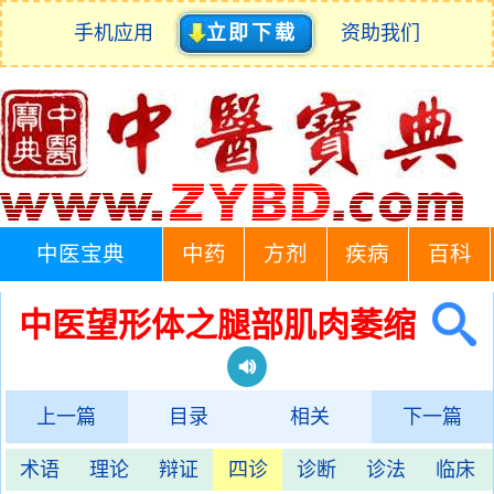
手机应用
立即下载
资助我们
中医宝典
中药
方剂
疾病
百科
中医望形体之腿部肌肉萎缩
上一篇
目录
相关
下一篇
术语
理论
辩证
四诊
诊断
诊法
临床