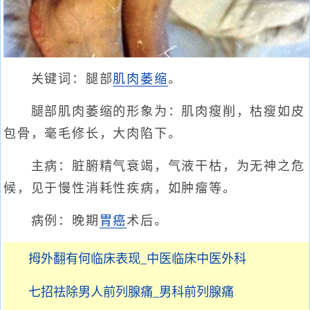
关键词：腿部
肌肉萎缩
。
腿部肌肉萎缩的形象为：肌肉瘦削，枯瘦如皮
包骨，毫毛修长，大肉陷下。
主病：脏腑精气衰竭，气液干枯，为无神之危
候，见于慢性消耗性疾病，如肿瘤等。
病例：晚期
胃癌
术后。
拇外翻有何临床表现_中医临床中医外科
七招祛除男人前列腺痛_男科前列腺痛